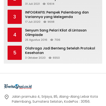
31 Juli 2021
10614
INFOGRAFIS: Pempek Palembang dan
3
Variannya yang Melegenda
17 Juli 2020
9698
Senyum Sang Pelari Kilat di Lintasan
4
Olimpiade
25 Agustus 2016
7136
Olahraga Jadi Benteng Setelah Protokol
5
Kesehatan
3 Oktober 2020
6550
Jalan pramuka 4, Srijaya, B5, Alang-Alang Lebar Kota
Palembang, Sumatera Selatan, KodePos : 30156.