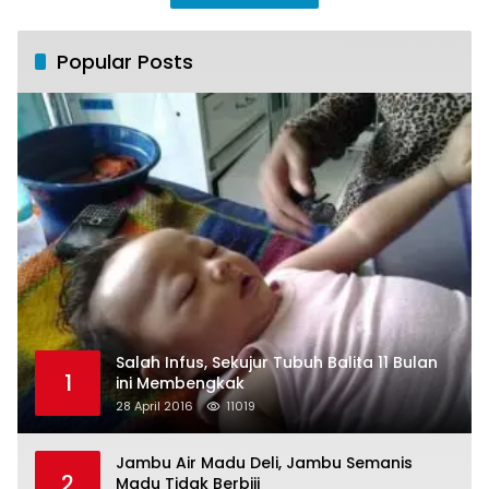
Popular Posts
Salah Infus, Sekujur Tubuh Balita 11 Bulan
1
ini Membengkak
28 April 2016
11019
Jambu Air Madu Deli, Jambu Semanis
2
Madu Tidak Berbiji