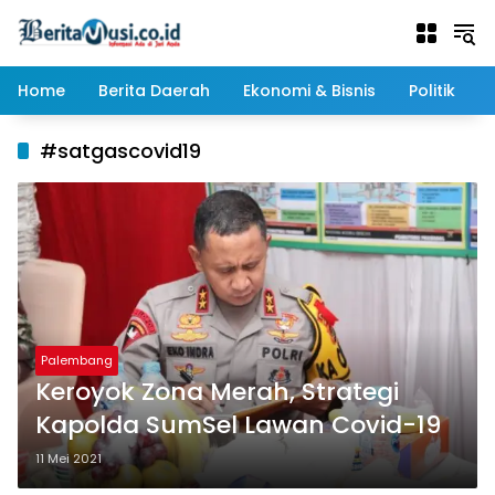
Langsung
ke
konten
Home
Berita Daerah
Ekonomi & Bisnis
Politik
#satgascovid19
Palembang
Keroyok Zona Merah, Strategi
Kapolda SumSel Lawan Covid-19
11 Mei 2021