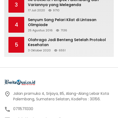
3
Variannya yang Melegenda
17 Juli 2020
9710
Senyum Sang Pelari Kilat di Lintasan
4
Olimpiade
25 Agustus 2016
7136
Olahraga Jadi Benteng Setelah Protokol
5
Kesehatan
3 Oktober 2020
6551
Jalan pramuka 4, Srijaya, B5, Alang-Alang Lebar Kota
Palembang, Sumatera Selatan, KodePos : 30156.
07115711330