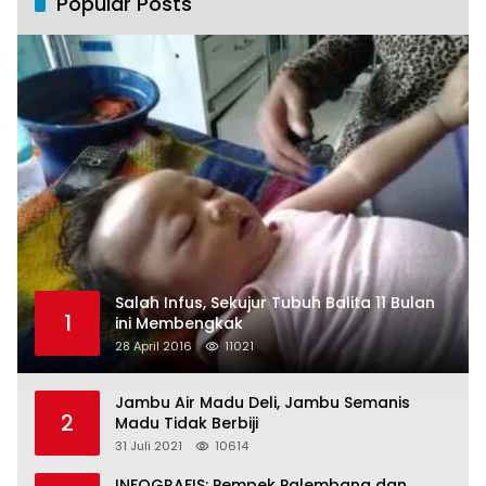
Popular Posts
Salah Infus, Sekujur Tubuh Balita 11 Bulan
1
ini Membengkak
28 April 2016
11021
Jambu Air Madu Deli, Jambu Semanis
2
Madu Tidak Berbiji
31 Juli 2021
10614
INFOGRAFIS: Pempek Palembang dan