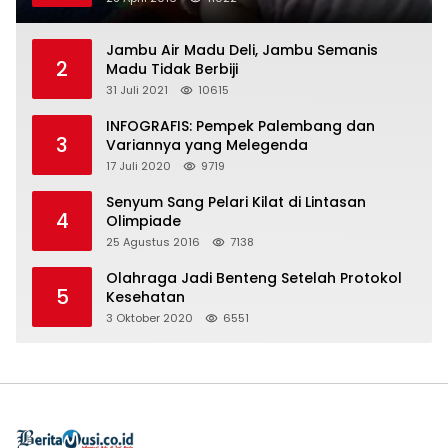
Jambu Air Madu Deli, Jambu Semanis
2
Madu Tidak Berbiji
31 Juli 2021
10615
INFOGRAFIS: Pempek Palembang dan
3
Variannya yang Melegenda
17 Juli 2020
9719
Senyum Sang Pelari Kilat di Lintasan
4
Olimpiade
25 Agustus 2016
7138
Olahraga Jadi Benteng Setelah Protokol
5
Kesehatan
3 Oktober 2020
6551