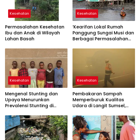
Kesehatan
Kesehatan
Permasalahan Kesehatan
‘Kearifan Lokal Rumah
Ibu dan Anak di Wilayah
Panggung Sungai Musi dan
Lahan Basah
Berbagai Permasalahan
yang Menyelimutinya’
Kesehatan
Kesehatan
Mengenal Stunting dan
Pembakaran Sampah
Upaya Menurunkan
Memperburuk Kualitas
Prevalensi Stunting di
Udara di Langit Sumsel,
Sumsel
Alternatif Pengolahan
Sampah Tanpa
Pembakaran