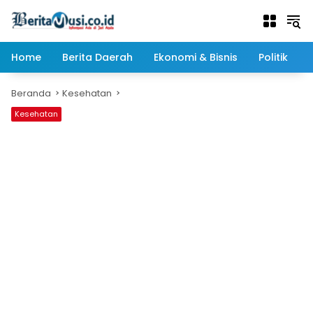
Langsung
ke
konten
Home
Berita Daerah
Ekonomi & Bisnis
Politik
Beranda
Kesehatan
Kesehatan