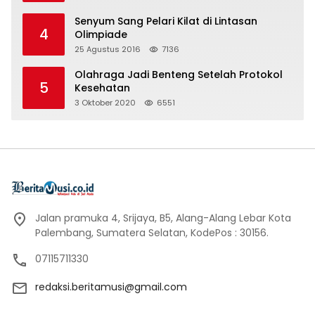
Senyum Sang Pelari Kilat di Lintasan
4
Olimpiade
25 Agustus 2016
7136
Olahraga Jadi Benteng Setelah Protokol
5
Kesehatan
3 Oktober 2020
6551
Jalan pramuka 4, Srijaya, B5, Alang-Alang Lebar Kota
Palembang, Sumatera Selatan, KodePos : 30156.
07115711330
redaksi.beritamusi@gmail.com