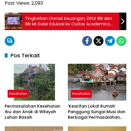
Post Views:
2,093
Tingkatkan Literasi Keuangan, DPLK BRI dan
BRI MI Gelar Edukasi ke Civitas Academica
IPB
Pos Terkait
Kesehatan
Kesehatan
Permasalahan Kesehatan
‘Kearifan Lokal Rumah
Ibu dan Anak di Wilayah
Panggung Sungai Musi dan
Lahan Basah
Berbagai Permasalahan
yang Menyelimutinya’