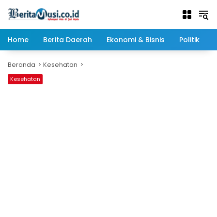
Langsung
ke
konten
Home
Berita Daerah
Ekonomi & Bisnis
Politik
Beranda
Kesehatan
Kesehatan