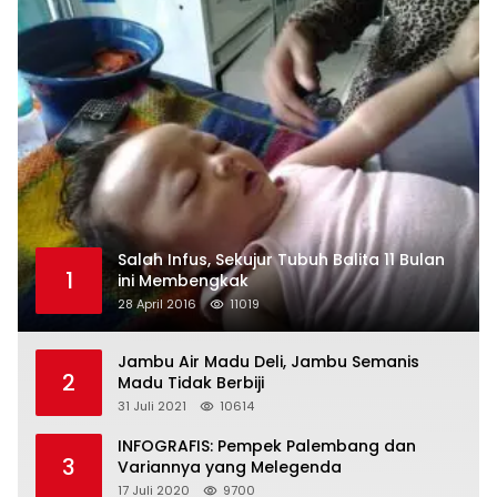
Salah Infus, Sekujur Tubuh Balita 11 Bulan
1
ini Membengkak
28 April 2016
11019
Jambu Air Madu Deli, Jambu Semanis
2
Madu Tidak Berbiji
31 Juli 2021
10614
INFOGRAFIS: Pempek Palembang dan
3
Variannya yang Melegenda
17 Juli 2020
9700