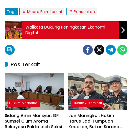
Tag:
Muara Enim terkini
Penusukan
Walikota Dukung Peningkatan Ekonomi
Digital
Pos Terkait
Hukum & Kriminal
Hukum & Kriminal
Sidang Amin Mansyur, GP
Jan Maringka : Hakim
Sumsel Cium Aroma
Harus Jadi Tumpuan
Rekayasa Fakta oleh Saksi
Keadilan, Bukan Sarana