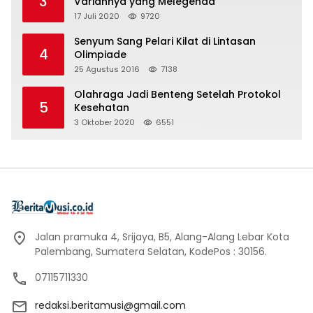
3
Variannya yang Melegenda
17 Juli 2020
9720
Senyum Sang Pelari Kilat di Lintasan
4
Olimpiade
25 Agustus 2016
7138
Olahraga Jadi Benteng Setelah Protokol
5
Kesehatan
3 Oktober 2020
6551
Jalan pramuka 4, Srijaya, B5, Alang-Alang Lebar Kota
Palembang, Sumatera Selatan, KodePos : 30156.
07115711330
redaksi.beritamusi@gmail.com