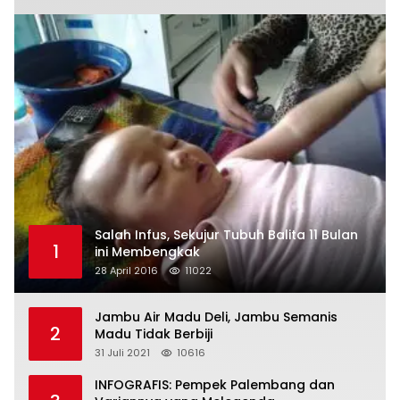
Salah Infus, Sekujur Tubuh Balita 11 Bulan
1
ini Membengkak
28 April 2016
11022
Jambu Air Madu Deli, Jambu Semanis
2
Madu Tidak Berbiji
31 Juli 2021
10616
INFOGRAFIS: Pempek Palembang dan