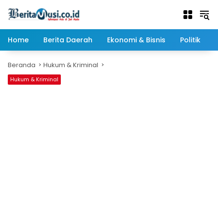
Langsung
ke
konten
Home
Berita Daerah
Ekonomi & Bisnis
Politik
Beranda
Hukum & Kriminal
Hukum & Kriminal