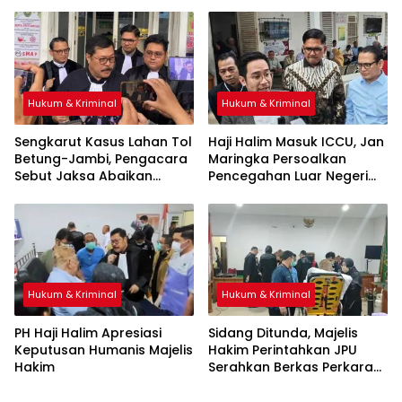
Pembenaran Ketidakadilan
Hukum & Kriminal
Hukum & Kriminal
Sengkarut Kasus Lahan Tol
Haji Halim Masuk ICCU, Jan
Betung-Jambi, Pengacara
Maringka Persoalkan
Sebut Jaksa Abaikan
Pencegahan Luar Negeri
Mekanisme Administrasi
oleh Jaksa
PSN
Hukum & Kriminal
Hukum & Kriminal
PH Haji Halim Apresiasi
Sidang Ditunda, Majelis
Keputusan Humanis Majelis
Hakim Perintahkan JPU
Hakim
Serahkan Berkas Perkara
Haji Halim