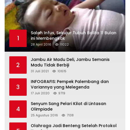
Salah Infus, Sekujur Tubuh Balita 11 Bulan
1
ini Membengkak
28 April 2016
11022
Jambu Air Madu Deli, Jambu Semanis
2
Madu Tidak Berbiji
31 Juli 2021
10615
INFOGRAFIS: Pempek Palembang dan
3
Variannya yang Melegenda
17 Juli 2020
9719
Senyum Sang Pelari Kilat di Lintasan
4
Olimpiade
25 Agustus 2016
7138
Olahraga Jadi Benteng Setelah Protokol