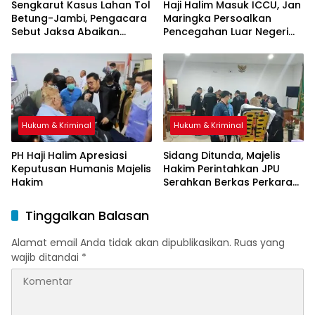
Sengkarut Kasus Lahan Tol
Haji Halim Masuk ICCU, Jan
Betung-Jambi, Pengacara
Maringka Persoalkan
Sebut Jaksa Abaikan
Pencegahan Luar Negeri
Mekanisme Administrasi
oleh Jaksa
PSN
Hukum & Kriminal
Hukum & Kriminal
PH Haji Halim Apresiasi
Sidang Ditunda, Majelis
Keputusan Humanis Majelis
Hakim Perintahkan JPU
Hakim
Serahkan Berkas Perkara
Haji Halim
Tinggalkan Balasan
Alamat email Anda tidak akan dipublikasikan.
Ruas yang
wajib ditandai
*