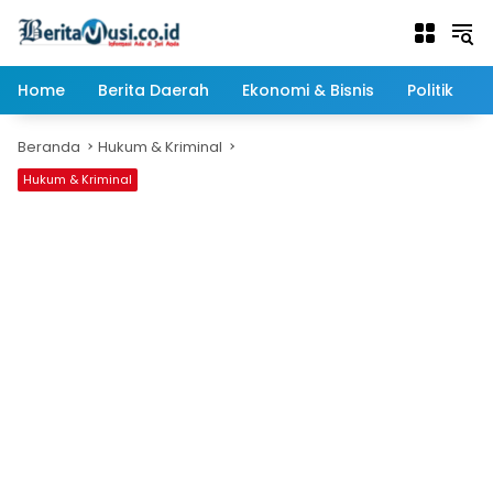
Langsung
ke
konten
Home
Berita Daerah
Ekonomi & Bisnis
Politik
Beranda
Hukum & Kriminal
Hukum & Kriminal