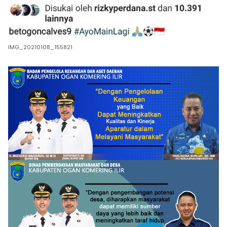
IMG_20210108_155821