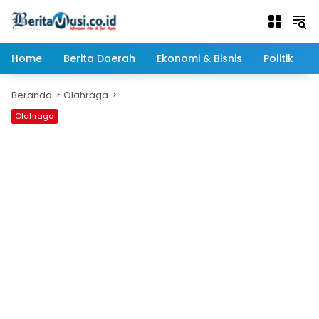
Langsung
ke
konten
Home
Berita Daerah
Ekonomi & Bisnis
Politik
Beranda
Olahraga
Olahraga