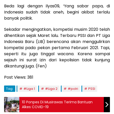
Beda lagi dengan ilyas09, ‘Yang sabar papa, di
Indonesia sudah tidak aneh, begini akibat terlalu
banyak politik.
Sekadar mengingatkan, kompetisi musim 2020 telah
dihentikan sejak Maret lalu. Terbaru PSSI dan PT Liga
Indonesia Baru (LIB) berencana akan menggulirkan
kompetisi pada pekan pertama Februari 2021. Tapi,
seperti itu juga tinggal wacana. Karena sampai
sejauh ini surat izin dari kepolisian tidak kunjung
dikantungi juga. (Fen)
Post Views:
381
Tag:
#Liga 1
#Liga 2
#polri
PSSI
10 Ponpes Di Musirawas Terima Bantuan
Alkes COVID-19