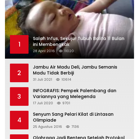
Salah Infus, Sekujur Tubuh Balita 11 Bulan
1
ini Membengkak
28 April 2016
11020
Jambu Air Madu Deli, Jambu Semanis
2
Madu Tidak Berbiji
31 Juli 2021
10614
INFOGRAFIS: Pempek Palembang dan
3
Variannya yang Melegenda
17 Juli 2020
9701
Senyum Sang Pelari Kilat di Lintasan
4
Olimpiade
25 Agustus 2016
7136
Olahraga Jadi Benteng Setelah Protokol