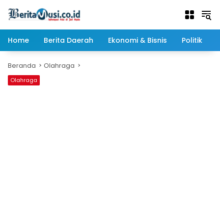
Langsung
ke
konten
Home
Berita Daerah
Ekonomi & Bisnis
Politik
Beranda
Olahraga
Olahraga