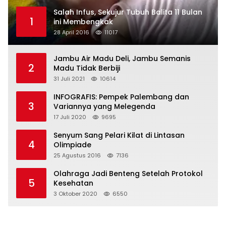
Salah Infus, Sekujur Tubuh Balita 11 Bulan
1
ini Membengkak
28 April 2016
11017
Jambu Air Madu Deli, Jambu Semanis
2
Madu Tidak Berbiji
31 Juli 2021
10614
INFOGRAFIS: Pempek Palembang dan
3
Variannya yang Melegenda
17 Juli 2020
9695
Senyum Sang Pelari Kilat di Lintasan
4
Olimpiade
25 Agustus 2016
7136
Olahraga Jadi Benteng Setelah Protokol
5
Kesehatan
3 Oktober 2020
6550