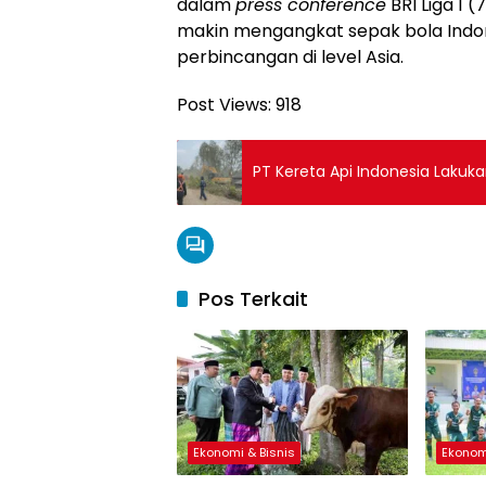
dalam
press conference
BRI Liga 1 
makin mengangkat sepak bola Indon
perbincangan di level Asia.
Post Views:
918
PT Kereta Api Indonesia Laku
Pos Terkait
Ekonomi & Bisnis
Ekonom