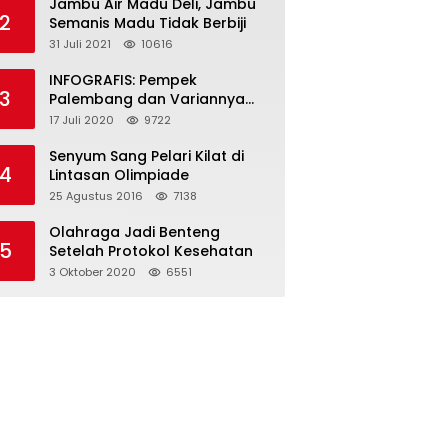
Jambu Air Madu Deli, Jambu
2
Semanis Madu Tidak Berbiji
31 Juli 2021
10616
INFOGRAFIS: Pempek
3
Palembang dan Variannya
yang Melegenda
17 Juli 2020
9722
Senyum Sang Pelari Kilat di
4
Lintasan Olimpiade
25 Agustus 2016
7138
Olahraga Jadi Benteng
5
Setelah Protokol Kesehatan
3 Oktober 2020
6551