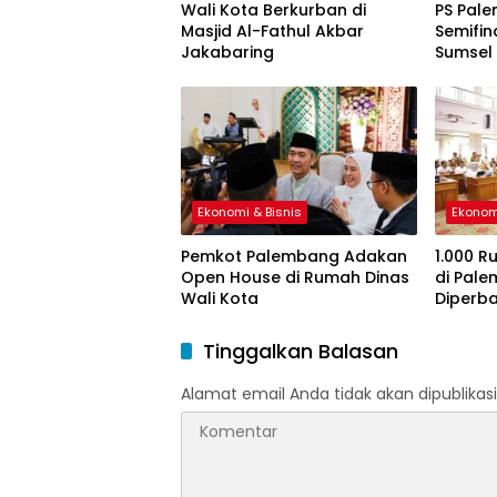
Wali Kota Berkurban di
PS Pale
Masjid Al-Fathul Akbar
Semifin
Jakabaring
Sumsel
Ekonomi & Bisnis
Ekonom
Pemkot Palembang Adakan
1.000 R
Open House di Rumah Dinas
di Pal
Wali Kota
Diperba
Tinggalkan Balasan
Alamat email Anda tidak akan dipublikasi