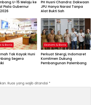
mbang U-15 Melaju ke
PH Husni Chandra: Dakwaan
al Piala Gubernur
JPU Hanya Narasi Tanpa
 2026
Alat Bukti Sah
i & Bisnis
Ekonomi & Bisnis
umah Tak Kayak Huni
Perkuat Sinergi, Indomaret
embang Segera
Komitmen Dukung
iki
Pembangunan Palembang
kan.
Ruas yang wajib ditandai
*