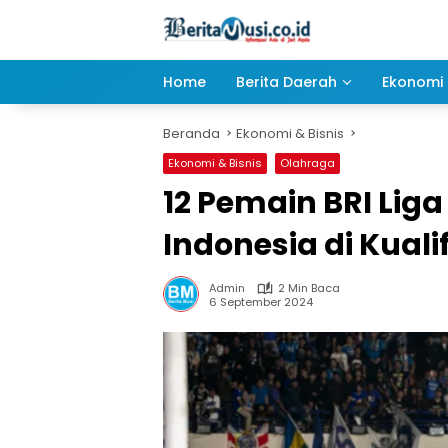
Langsung
ke
konten
Home
Berita Daerah
Ekonomi 
Beranda
Ekonomi & Bisnis
Ekonomi & Bisnis
Olahraga
12 Pemain BRI Liga
Indonesia di Kuali
Admin
2 Min Baca
6 September 2024