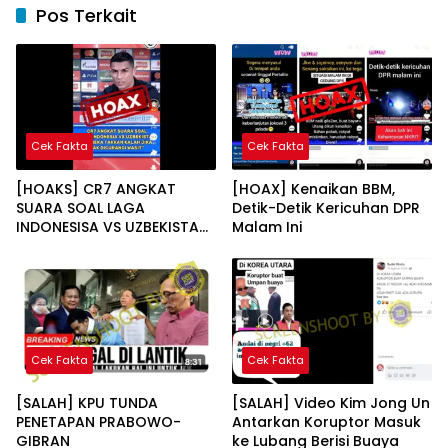
Pos Terkait
Cek Fakta
Cek Fakta
[HOAKS] CR7 ANGKAT
[HOAX] Kenaikan BBM,
SUARA SOAL LAGA
Detik-Detik Kericuhan DPR
INDONESISA VS UZBEKISTAN
Malam Ini
“MEREKA TAKKAN KALAH
JIKA TAK DICURANGI
WASIT”
Cek Fakta
Cek Fakta
[SALAH] KPU TUNDA
[SALAH] Video Kim Jong Un
PENETAPAN PRABOWO-
Antarkan Koruptor Masuk
GIBRAN
ke Lubang Berisi Buaya