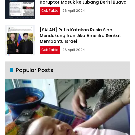
Koruptor Masuk ke Lubang Berisi Buaya
Cek Fakta
26 April 2024
[SALAH] Putin Katakan Rusia Siap
Mendukung Iran Jika Amerika Serikat
Membantu Israel
Cek Fakta
26 April 2024
Popular Posts