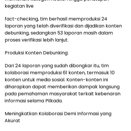
kegiatan live
fact-checking, tim berhasil memproduksi 24
laporan yang telah diverifikasi dan dijadikan konten
debunking, sedangkan 53 laporan masih dalam
proses verifikasi lebih lanjut.
Produksi Konten Debunking:
Dari 24 laporan yang sudah dibongkar itu, tim
kolaborasi memproduksi 61 konten, termasuk 10
konten untuk media sosial. Konten-konten ini
diharapkan dapat memberikan dampak langsung
pada pemahaman masyarakat terkait kebenaran
informasi selama Pilkada.
Meningkatkan Kolaborasi Demi Informasi yang
Akurat