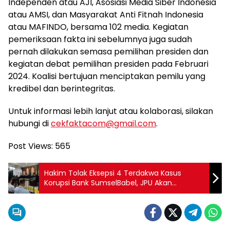
Independen atau AJI, Asosiasi Media Siber Indonesia
atau AMSI, dan Masyarakat Anti Fitnah Indonesia
atau MAFINDO, bersama 102 media. Kegiatan
pemeriksaan fakta ini sebelumnya juga sudah
pernah dilakukan semasa pemilihan presiden dan
kegiatan debat pemilihan presiden pada Februari
2024. Koalisi bertujuan menciptakan pemilu yang
kredibel dan berintegritas.
Untuk informasi lebih lanjut atau kolaborasi, silakan
hubungi di
cekfaktacom@gmail.com
.
Post Views:
565
Hakim Tolak Eksepsi 4 Terdakwa Kasus
Korupsi Bank SumselBabel, JPU Akan
Hadirkan 24 Warga Gudang