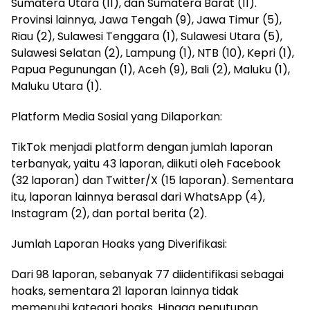
Sumatera Utara (11), dan Sumatera Barat (11).
Provinsi lainnya, Jawa Tengah (9), Jawa Timur (5),
Riau (2), Sulawesi Tenggara (1), Sulawesi Utara (5),
Sulawesi Selatan (2), Lampung (1), NTB (10), Kepri (1),
Papua Pegunungan (1), Aceh (9), Bali (2), Maluku (1),
Maluku Utara (1).
Platform Media Sosial yang Dilaporkan:
TikTok menjadi platform dengan jumlah laporan
terbanyak, yaitu 43 laporan, diikuti oleh Facebook
(32 laporan) dan Twitter/X (15 laporan). Sementara
itu, laporan lainnya berasal dari WhatsApp (4),
Instagram (2), dan portal berita (2).
Jumlah Laporan Hoaks yang Diverifikasi:
Dari 98 laporan, sebanyak 77 diidentifikasi sebagai
hoaks, sementara 21 laporan lainnya tidak
memenuhi kategori hoaks. Hingga penutupan