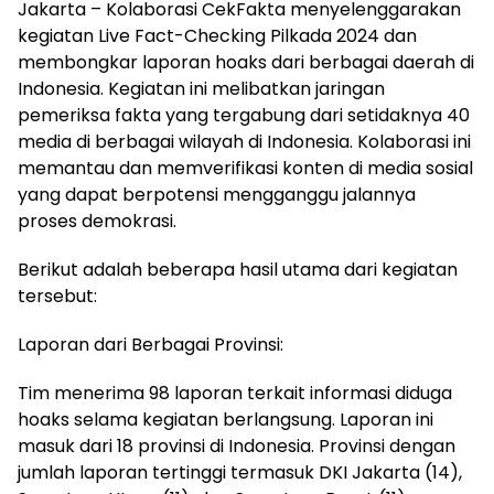
Jakarta – Kolaborasi CekFakta menyelenggarakan
kegiatan Live Fact-Checking Pilkada 2024 dan
membongkar laporan hoaks dari berbagai daerah di
Indonesia. Kegiatan ini melibatkan jaringan
pemeriksa fakta yang tergabung dari setidaknya 40
media di berbagai wilayah di Indonesia. Kolaborasi ini
memantau dan memverifikasi konten di media sosial
yang dapat berpotensi mengganggu jalannya
proses demokrasi.
Berikut adalah beberapa hasil utama dari kegiatan
tersebut:
Laporan dari Berbagai Provinsi:
Tim menerima 98 laporan terkait informasi diduga
hoaks selama kegiatan berlangsung. Laporan ini
masuk dari 18 provinsi di Indonesia. Provinsi dengan
jumlah laporan tertinggi termasuk DKI Jakarta (14),