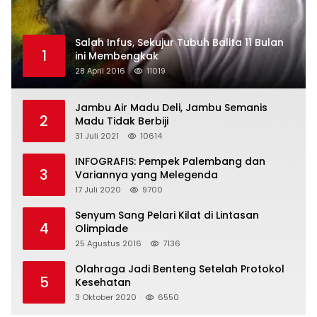
Salah Infus, Sekujur Tubuh Balita 11 Bulan
1
ini Membengkak
28 April 2016
11019
Jambu Air Madu Deli, Jambu Semanis
2
Madu Tidak Berbiji
31 Juli 2021
10614
INFOGRAFIS: Pempek Palembang dan
3
Variannya yang Melegenda
17 Juli 2020
9700
Senyum Sang Pelari Kilat di Lintasan
4
Olimpiade
25 Agustus 2016
7136
Olahraga Jadi Benteng Setelah Protokol
5
Kesehatan
3 Oktober 2020
6550