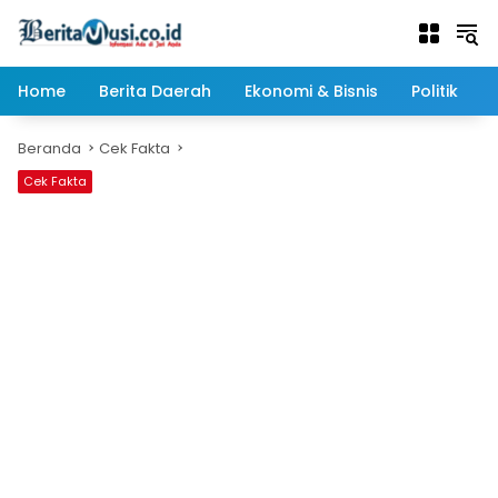
Langsung
ke
konten
Home
Berita Daerah
Ekonomi & Bisnis
Politik
Beranda
Cek Fakta
Cek Fakta