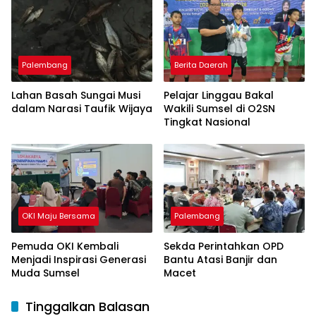
Palembang
Berita Daerah
Lahan Basah Sungai Musi
Pelajar Linggau Bakal
dalam Narasi Taufik Wijaya
Wakili Sumsel di O2SN
Tingkat Nasional
OKI Maju Bersama
Palembang
Pemuda OKI Kembali
Sekda Perintahkan OPD
Menjadi Inspirasi Generasi
Bantu Atasi Banjir dan
Muda Sumsel
Macet
Tinggalkan Balasan