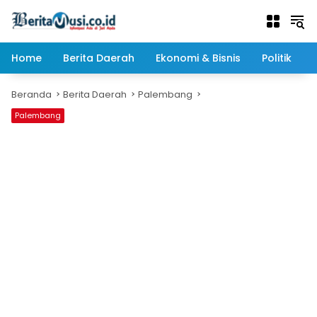
Langsung
ke
konten
Home
Berita Daerah
Ekonomi & Bisnis
Politik
Beranda
Berita Daerah
Palembang
Palembang