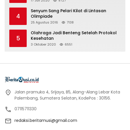
17 Juli 2020
9727
Senyum Sang Pelari Kilat di Lintasan
4
Olimpiade
25 Agustus 2016
7138
Olahraga Jadi Benteng Setelah Protokol
5
Kesehatan
3 Oktober 2020
6551
Jalan pramuka 4, Srijaya, B5, Alang-Alang Lebar Kota
Palembang, Sumatera Selatan, KodePos : 30156.
07115711330
redaksi.beritamusi@gmail.com