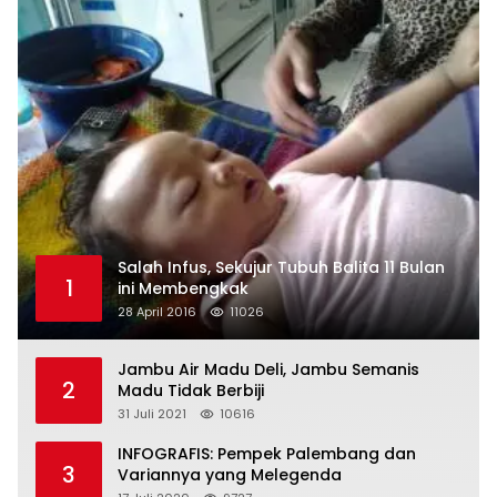
Salah Infus, Sekujur Tubuh Balita 11 Bulan
1
ini Membengkak
28 April 2016
11026
Jambu Air Madu Deli, Jambu Semanis
2
Madu Tidak Berbiji
31 Juli 2021
10616
INFOGRAFIS: Pempek Palembang dan
3
Variannya yang Melegenda