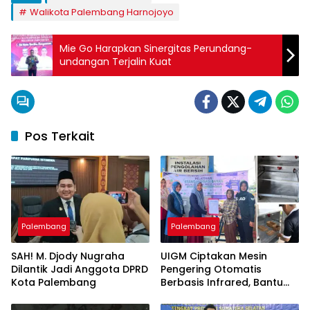
Walikota Palembang Harnojoyo
Mie Go Harapkan Sinergitas Perundang-
undangan Terjalin Kuat
Pos Terkait
Palembang
Palembang
SAH! M. Djody Nugraha
UIGM Ciptakan Mesin
Dilantik Jadi Anggota DPRD
Pengering Otomatis
Kota Palembang
Berbasis Infrared, Bantu
Perajin Eceng Gondok di
Pulau Kemaro