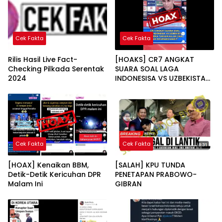
Cek Fakta
Cek Fakta
Rilis Hasil Live Fact-
[HOAKS] CR7 ANGKAT
Checking Pilkada Serentak
SUARA SOAL LAGA
2024
INDONESISA VS UZBEKISTAN
“MEREKA TAKKAN KALAH
JIKA TAK DICURANGI
WASIT”
Cek Fakta
Cek Fakta
[HOAX] Kenaikan BBM,
[SALAH] KPU TUNDA
Detik-Detik Kericuhan DPR
PENETAPAN PRABOWO-
Malam Ini
GIBRAN