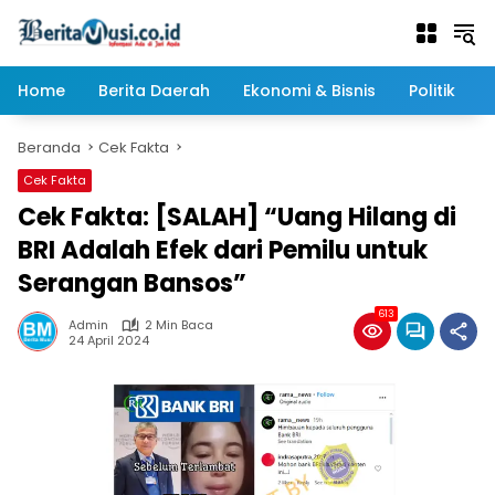
Langsung
ke
konten
Home
Berita Daerah
Ekonomi & Bisnis
Politik
Beranda
Cek Fakta
Cek Fakta
Cek Fakta: [SALAH] “Uang Hilang di
BRI Adalah Efek dari Pemilu untuk
Serangan Bansos”
613
Admin
2 Min Baca
24 April 2024