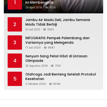
1
ini Membengkak
28 April 2016
11015
Jambu Air Madu Deli, Jambu Semanis
2
Madu Tidak Berbiji
31 Juli 2021
10611
INFOGRAFIS: Pempek Palembang dan
3
Variannya yang Melegenda
17 Juli 2020
9687
Senyum Sang Pelari Kilat di Lintasan
4
Olimpiade
25 Agustus 2016
7133
Olahraga Jadi Benteng Setelah Protokol
5
Kesehatan
3 Oktober 2020
6546