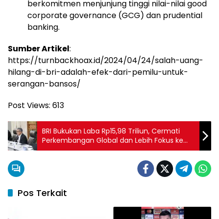
berkomitmen menjunjung tinggi nilai-nilai good
corporate governance (GCG) dan prudential
banking.
Sumber Artikel
:
https://turnbackhoax.id/2024/04/24/salah-uang-
hilang-di-bri-adalah-efek-dari-pemilu-untuk-
serangan-bansos/
Post Views:
613
BRI Bukukan Laba Rp15,98 Triliun, Cermati
Perkembangan Global dan Lebih Fokus ke
Tantangan Domestik Melalui Pemberdayaan
UMKM
Pos Terkait