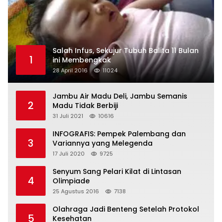
Salah Infus, Sekujur Tubuh Balita 11 Bulan
1
ini Membengkak
28 April 2016
11024
Jambu Air Madu Deli, Jambu Semanis
2
Madu Tidak Berbiji
31 Juli 2021
10616
INFOGRAFIS: Pempek Palembang dan
3
Variannya yang Melegenda
17 Juli 2020
9725
Senyum Sang Pelari Kilat di Lintasan
4
Olimpiade
25 Agustus 2016
7138
Olahraga Jadi Benteng Setelah Protokol
5
Kesehatan