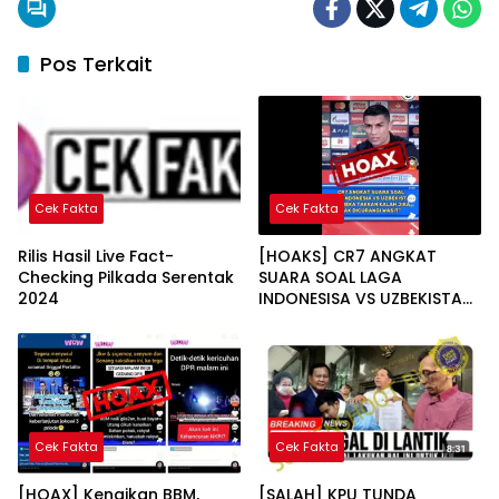
Pos Terkait
Cek Fakta
Cek Fakta
Rilis Hasil Live Fact-
[HOAKS] CR7 ANGKAT
Checking Pilkada Serentak
SUARA SOAL LAGA
2024
INDONESISA VS UZBEKISTAN
“MEREKA TAKKAN KALAH
JIKA TAK DICURANGI
WASIT”
Cek Fakta
Cek Fakta
[HOAX] Kenaikan BBM,
[SALAH] KPU TUNDA