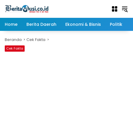
Langsung
ke
konten
Home
Berita Daerah
Ekonomi & Bisnis
Politik
Beranda
Cek Fakta
Cek Fakta