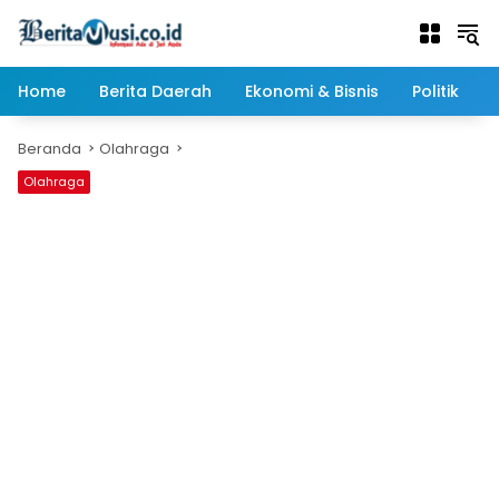
Langsung
ke
konten
Home
Berita Daerah
Ekonomi & Bisnis
Politik
Beranda
Olahraga
Olahraga