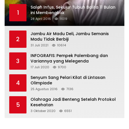
Salah Infus, Sekujur Tubuh Balita 11 Bulan
1
ini Membengkak
28 April 2016
11019
Jambu Air Madu Deli, Jambu Semanis
2
Madu Tidak Berbiji
31 Juli 2021
10614
INFOGRAFIS: Pempek Palembang dan
3
Variannya yang Melegenda
17 Juli 2020
9700
Senyum Sang Pelari Kilat di Lintasan
4
Olimpiade
25 Agustus 2016
7136
Olahraga Jadi Benteng Setelah Protokol
5
Kesehatan
3 Oktober 2020
6551