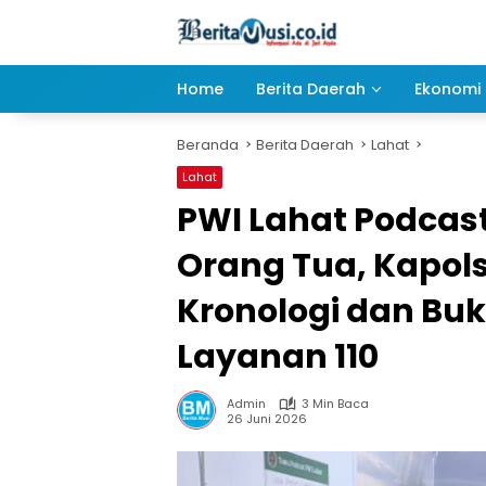
Langsung
ke
konten
Home
Berita Daerah
Ekonomi 
Beranda
Berita Daerah
Lahat
Lahat
PWI Lahat Podcast
Orang Tua, Kapol
Kronologi dan Bu
Layanan 110
Admin
3 Min Baca
26 Juni 2026