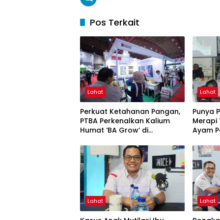
Pos Terkait
Lahat
Lahat
Perkuat Ketahanan Pangan,
Punya 
PTBA Perkenalkan Kalium
Merapi
Humat ‘BA Grow’ di
Ayam P
Inagritech 2026
Lahat
Lahat