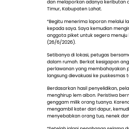
dan melaporkan adanya keributan d
Timur, Kabupaten Lahat.
“Begitu menerima laporan melalui l
kepada saya. Saya kemudian mengin
anggota piket untuk segera menuju l
(26/6/2026).
Setibanya di lokasi, petugas bersa
dalam rumah. Berkat kesigapan ang
perlawanan yang membahayakan p
langsung dievakuasi ke puskesmas
Berdasarkan hasil penyelidikan, pel
menghirup lem aibon. Peristiwa be
genggam milik orang tuanya. Karena
mengambil kater dari dapur, kemu
menyebabkan orang tua, nenek dan
“Setelah jalani penahanan selama d