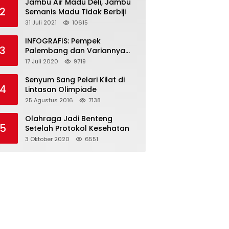
Jambu Air Madu Deli, Jambu
2
Semanis Madu Tidak Berbiji
31 Juli 2021
10615
INFOGRAFIS: Pempek
3
Palembang dan Variannya
yang Melegenda
17 Juli 2020
9719
Senyum Sang Pelari Kilat di
4
Lintasan Olimpiade
25 Agustus 2016
7138
Olahraga Jadi Benteng
5
Setelah Protokol Kesehatan
3 Oktober 2020
6551