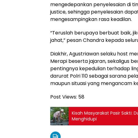
mengedepankan penyelesaian di tin
justice, sehingga penyelesaian dap
mengesampingkan rasa keadilan.
“Teruslah berupaya berbuat baik, ji
jahat,” pesan Chandra kepada selu
Diakhir, Agustriawan selaku host m
Merapi beserta jajaran, sekaligus
pentingnya kepedulian terhadap li
darurat Polri 110 sebagai sarana p
maupun situasi yang mengancam ke
Post Views:
58
Kisah Masyarakat Pasir Sakti: 
Menghidupi