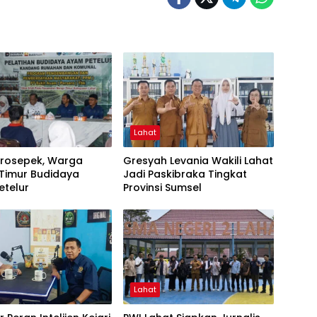
Lahat
Prosepek, Warga
Gresyah Levania Wakili Lahat
 Timur Budidaya
Jadi Paskibraka Tingkat
etelur
Provinsi Sumsel
Lahat