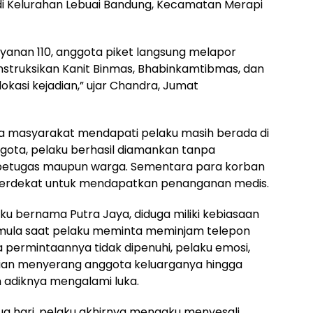
i Kelurahan Lebuai Bandung, Kecamatan Merapi
ayanan 110, anggota piket langsung melapor
struksikan Kanit Binmas, Bhabinkamtibmas, dan
okasi kejadian,” ujar Chandra, Jumat
ma masyarakat mendapati pelaku masih berada di
gota, pelaku berhasil diamankan tanpa
etugas maupun warga. Sementara para korban
 terdekat untuk mendapatkan penanganan medis.
aku bernama Putra Jaya, diduga miliki kebiasaan
rmula saat pelaku meminta meminjam telepon
 permintaannya tidak dipenuhi, pelaku emosi,
dian menyerang anggota keluarganya hingga
 adiknya mengalami luka.
ua hari, pelaku akhirnya mengaku menyesali