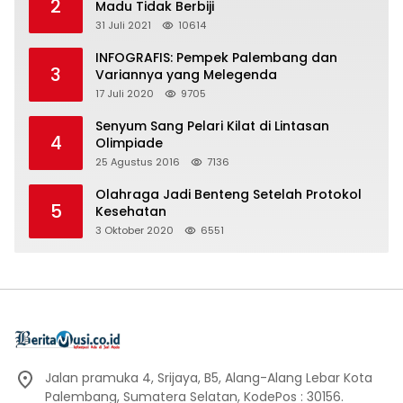
2
Madu Tidak Berbiji
31 Juli 2021
10614
INFOGRAFIS: Pempek Palembang dan
3
Variannya yang Melegenda
17 Juli 2020
9705
Senyum Sang Pelari Kilat di Lintasan
4
Olimpiade
25 Agustus 2016
7136
Olahraga Jadi Benteng Setelah Protokol
5
Kesehatan
3 Oktober 2020
6551
Jalan pramuka 4, Srijaya, B5, Alang-Alang Lebar Kota
Palembang, Sumatera Selatan, KodePos : 30156.