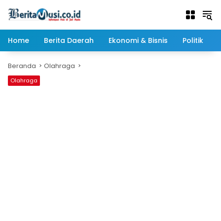
Langsung
ke
konten
Home
Berita Daerah
Ekonomi & Bisnis
Politik
Beranda
Olahraga
Olahraga