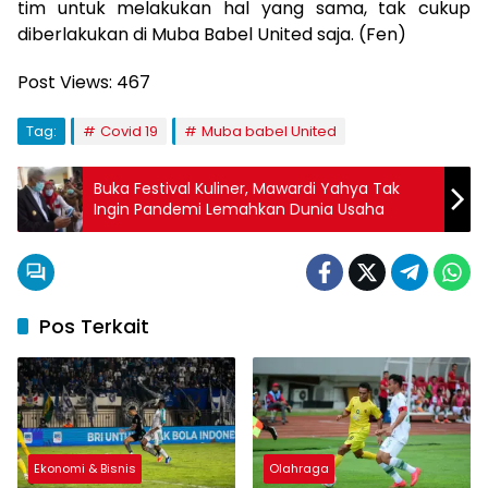
tim untuk melakukan hal yang sama, tak cukup
diberlakukan di Muba Babel United saja. (Fen)
Post Views:
467
Tag:
Covid 19
Muba babel United
Buka Festival Kuliner, Mawardi Yahya Tak
Ingin Pandemi Lemahkan Dunia Usaha
Pos Terkait
Ekonomi & Bisnis
Olahraga