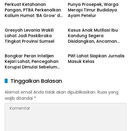
Perkuat Ketahanan
Punya Prosepek, Warga
Pangan, PTBA Perkenalkan
Merapi Timur Budidaya
Kalium Humat ‘BA Grow’ di
Ayam Petelur
Lahat
Lahat
Inagritech 2026
Gresyah Levania Wakili
Kasus Anak Mutilasi Ibu
Lahat Jadi Paskibraka
Kandung Segera
Tingkat Provinsi Sumsel
Disidangkan, Ancaman
Lahat
Lahat
Hukuman Mati Mengintai
Bongkar Peran Intelijen
PWI Lahat Siapkan Jurnalis
Kejari Lahat, Pencegahan
Masuk Kelas
Korupsi Dimulai Sebelum
Kasus Muncul
Tinggalkan Balasan
Alamat email Anda tidak akan dipublikasikan.
Ruas yang
wajib ditandai
*