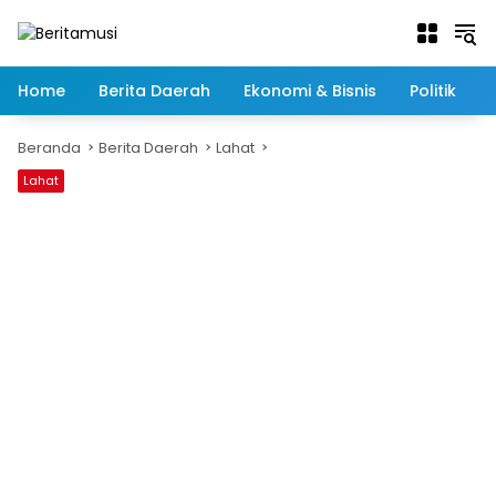
Langsung
ke
konten
Home
Berita Daerah
Ekonomi & Bisnis
Politik
Beranda
Berita Daerah
Lahat
Lahat