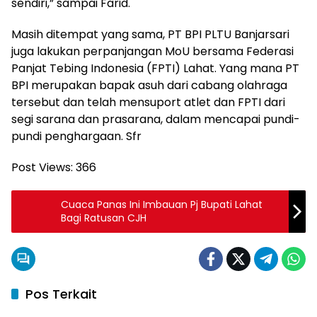
sendiri,” sampai Farid.
Masih ditempat yang sama, PT BPI PLTU Banjarsari
juga lakukan perpanjangan MoU bersama Federasi
Panjat Tebing Indonesia (FPTI) Lahat. Yang mana PT
BPI merupakan bapak asuh dari cabang olahraga
tersebut dan telah mensuport atlet dan FPTI dari
segi sarana dan prasarana, dalam mencapai pundi-
pundi penghargaan. Sfr
Post Views:
366
Cuaca Panas Ini Imbauan Pj Bupati Lahat
Bagi Ratusan CJH
Pos Terkait
Lahat
Lahat