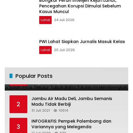
Bongkar Peran Intelijen Kejari Lahat,
Pencegahan Korupsi Dimulai Sebelum
Kasus Muncul
Lahat
24 Juli 2026
PWI Lahat Siapkan Jurnalis Masuk Kelas
Lahat
20 Juli 2026
Salah Infus, Sekujur Tubuh Balita 11 Bulan
Popular Posts
1
ini Membengkak
28 April 2016
11021
Jambu Air Madu Deli, Jambu Semanis
2
Madu Tidak Berbiji
31 Juli 2021
10614
INFOGRAFIS: Pempek Palembang dan
3
Variannya yang Melegenda
17 Juli 2020
9711