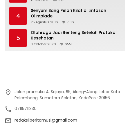
Senyum Sang Pelari Kilat di Lintasan
4
Olimpiade
25 Agustus 2016
7136
Olahraga Jadi Benteng Setelah Protokol
5
Kesehatan
3 Oktober 2020
6551
Jalan pramuka 4, Srijaya, B5, Alang-Alang Lebar Kota
Palembang, Sumatera Selatan, KodePos : 30156.
07115711330
redaksi.beritamusi@gmail.com