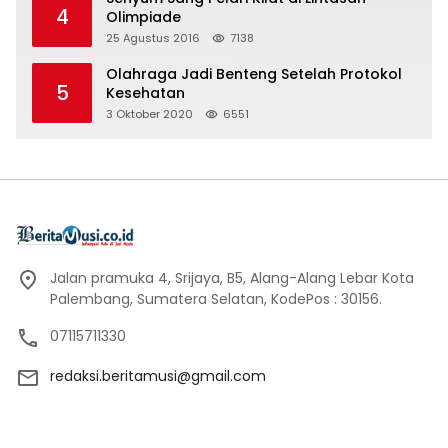
4
Olimpiade
25 Agustus 2016
7138
Olahraga Jadi Benteng Setelah Protokol
5
Kesehatan
3 Oktober 2020
6551
Jalan pramuka 4, Srijaya, B5, Alang-Alang Lebar Kota
Palembang, Sumatera Selatan, KodePos : 30156.
07115711330
redaksi.beritamusi@gmail.com