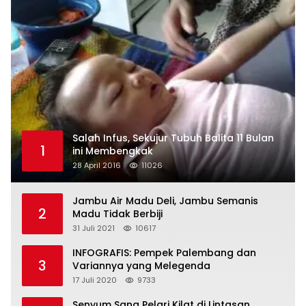
Salah Infus, Sekujur Tubuh Balita 11 Bulan
1
ini Membengkak
28 April 2016
11026
Jambu Air Madu Deli, Jambu Semanis
2
Madu Tidak Berbiji
31 Juli 2021
10617
INFOGRAFIS: Pempek Palembang dan
3
Variannya yang Melegenda
17 Juli 2020
9733
Senyum Sang Pelari Kilat di Lintasan