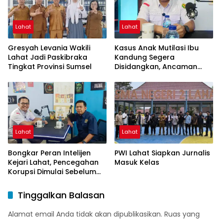
Lahat
Lahat
Gresyah Levania Wakili
Kasus Anak Mutilasi Ibu
Lahat Jadi Paskibraka
Kandung Segera
Tingkat Provinsi Sumsel
Disidangkan, Ancaman
Hukuman Mati Mengintai
Lahat
Lahat
Bongkar Peran Intelijen
PWI Lahat Siapkan Jurnalis
Kejari Lahat, Pencegahan
Masuk Kelas
Korupsi Dimulai Sebelum
Kasus Muncul
Tinggalkan Balasan
Alamat email Anda tidak akan dipublikasikan.
Ruas yang