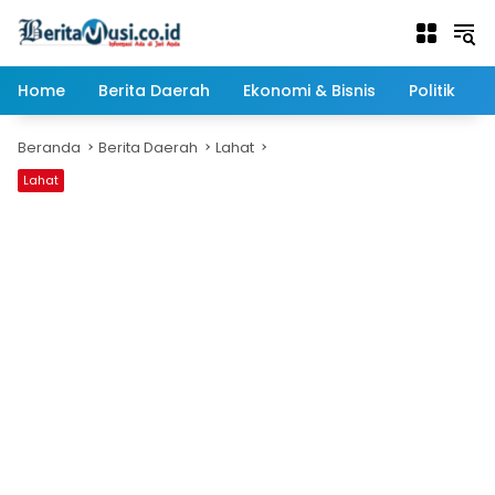
Langsung
ke
konten
Home
Berita Daerah
Ekonomi & Bisnis
Politik
Beranda
Berita Daerah
Lahat
Lahat