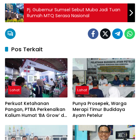
Pj. Gubernur Sumsel Sebut Muba Jadi Tuan
Rumah MTQ Serasa Nasional
Pos Terkait
Lahat
Lahat
Perkuat Ketahanan
Punya Prosepek, Warga
Pangan, PTBA Perkenalkan
Merapi Timur Budidaya
Kalium Humat ‘BA Grow’ di
Ayam Petelur
Inagritech 2026