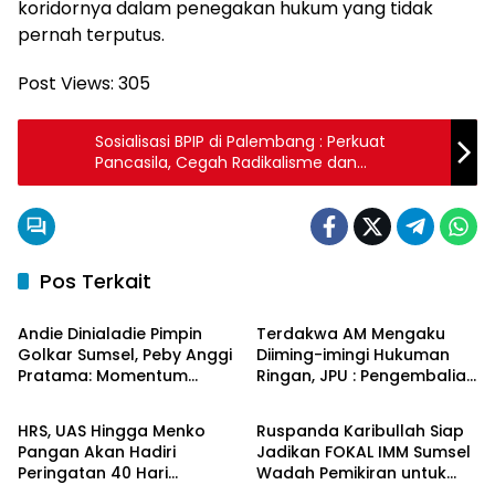
koridornya dalam penegakan hukum yang tidak
pernah terputus.
Post Views:
305
Sosialisasi BPIP di Palembang : Perkuat
Pancasila, Cegah Radikalisme dan
Ekstremisme
Pos Terkait
Sumatera Selatan
Sumatera Selatan
Andie Dinialadie Pimpin
Terdakwa AM Mengaku
Golkar Sumsel, Peby Anggi
Diiming-imingi Hukuman
Pratama: Momentum
Ringan, JPU : Pengembalian
Sumatera Selatan
Sumatera Selatan
Perkuat Soliditas Kader
Uang jadi Bukti Keterkaitan
Perkara
HRS, UAS Hingga Menko
Ruspanda Karibullah Siap
Pangan Akan Hadiri
Jadikan FOKAL IMM Sumsel
Peringatan 40 Hari
Wadah Pemikiran untuk
Sumatera Selatan
Sumatera Selatan
Wafatnya Haji Halim
Pembangunan Daerah