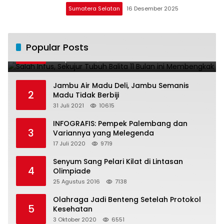
Sumatera Selatan
16 Desember 2025
Salah Infus, Sekujur Tubuh Balita 11 Bulan
Popular Posts
1
ini Membengkak
28 April 2016
11022
Jambu Air Madu Deli, Jambu Semanis
2
Madu Tidak Berbiji
31 Juli 2021
10615
INFOGRAFIS: Pempek Palembang dan
3
Variannya yang Melegenda
17 Juli 2020
9719
Senyum Sang Pelari Kilat di Lintasan
4
Olimpiade
25 Agustus 2016
7138
Olahraga Jadi Benteng Setelah Protokol
5
Kesehatan
3 Oktober 2020
6551