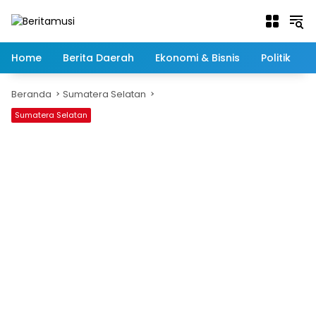
Langsung
ke
konten
Home
Berita Daerah
Ekonomi & Bisnis
Politik
Beranda
Sumatera Selatan
Sumatera Selatan