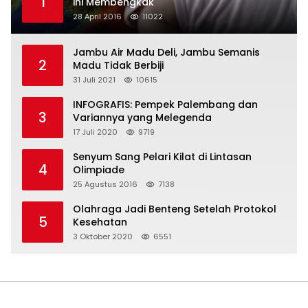
1
ini Membengkak
28 April 2016
11022
Jambu Air Madu Deli, Jambu Semanis
2
Madu Tidak Berbiji
31 Juli 2021
10615
INFOGRAFIS: Pempek Palembang dan
3
Variannya yang Melegenda
17 Juli 2020
9719
Senyum Sang Pelari Kilat di Lintasan
4
Olimpiade
25 Agustus 2016
7138
Olahraga Jadi Benteng Setelah Protokol
5
Kesehatan
3 Oktober 2020
6551