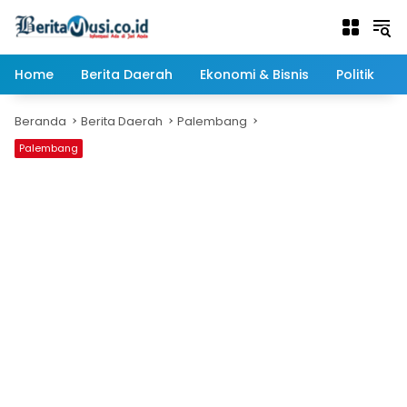
Langsung
ke
konten
Home
Berita Daerah
Ekonomi & Bisnis
Politik
Beranda
Berita Daerah
Palembang
Palembang