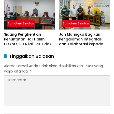
Sumatera Selatan
Sumatera Selatan
Sidang Penghentian
Jan Maringka Bagikan
Penuntutan Haji Halim
Pengalaman Integritas
Diskors, PH Nilai JPU Tidak
dan Kolaborasi kepada
Cermat ?
Kajati Sumsel Ketut
Sumedana
Tinggalkan Balasan
Alamat email Anda tidak akan dipublikasikan.
Ruas yang
wajib ditandai
*