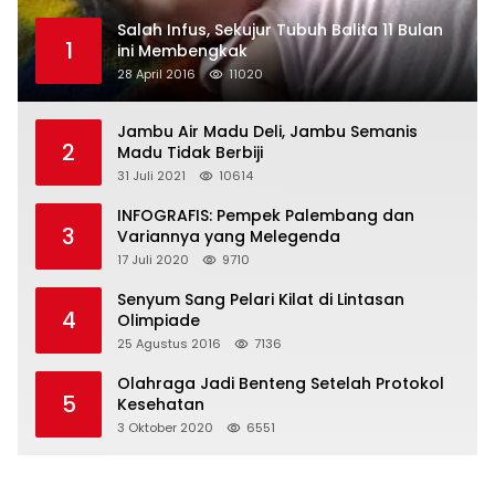
Salah Infus, Sekujur Tubuh Balita 11 Bulan
1
ini Membengkak
28 April 2016
11020
Jambu Air Madu Deli, Jambu Semanis
2
Madu Tidak Berbiji
31 Juli 2021
10614
INFOGRAFIS: Pempek Palembang dan
3
Variannya yang Melegenda
17 Juli 2020
9710
Senyum Sang Pelari Kilat di Lintasan
4
Olimpiade
25 Agustus 2016
7136
Olahraga Jadi Benteng Setelah Protokol
5
Kesehatan
3 Oktober 2020
6551