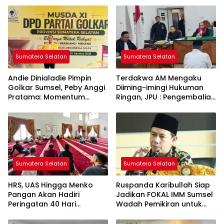
Sumatera Selatan
Sumatera Selatan
Andie Dinialadie Pimpin
Terdakwa AM Mengaku
Golkar Sumsel, Peby Anggi
Diiming-imingi Hukuman
Pratama: Momentum
Ringan, JPU : Pengembalian
Perkuat Soliditas Kader
Uang jadi Bukti Keterkaitan
Perkara
Sumatera Selatan
Sumatera Selatan
HRS, UAS Hingga Menko
Ruspanda Karibullah Siap
Pangan Akan Hadiri
Jadikan FOKAL IMM Sumsel
Peringatan 40 Hari
Wadah Pemikiran untuk
Wafatnya Haji Halim
Pembangunan Daerah