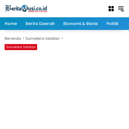
Langsung
ke
konten
Home
Berita Daerah
Ekonomi & Bisnis
Politik
Beranda
Sumatera Selatan
Sumatera Selatan