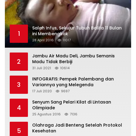
Salah Infus, Sekujur Tubuh Balita 11 Bulan
1
ini Membengkak
28 April 2016
11017
Jambu Air Madu Deli, Jambu Semanis
2
Madu Tidak Berbiji
31 Juli 2021
10614
INFOGRAFIS: Pempek Palembang dan
3
Variannya yang Melegenda
17 Juli 2020
9697
Senyum Sang Pelari Kilat di Lintasan
4
Olimpiade
25 Agustus 2016
7136
Olahraga Jadi Benteng Setelah Protokol
5
Kesehatan