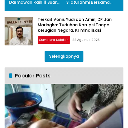
Darmawan Raih 11 Suara
Silaturahmi Bersama
Tumbangkan Karyono
Capres Anies Baswedan
Terkait Vonis Yudi dan Amin, DR Jan
Maringka: Tuduhan Korupsi Tanpa
Kerugian Negara, Kriminalisasi
Sumatera Selatan
22 Agustus 2025
Selengkapnya
Popular Posts