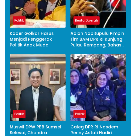
Politik
Berita Daerah
Kader Golkar Harus
Adian Napitupulu Pimpin
Menjadi Penggerak
Tim BAM DPR RI Kunjungi
Politik Anak Muda
Pulau Rempang, Bahas
Status PSN dan Serap
Aspirasi Warga
Politik
Politik
Muswil DPW PBB Sumsel
Caleg DPR RI Nasdem
Selesai, Chandra
Renny Astuti Hadiri