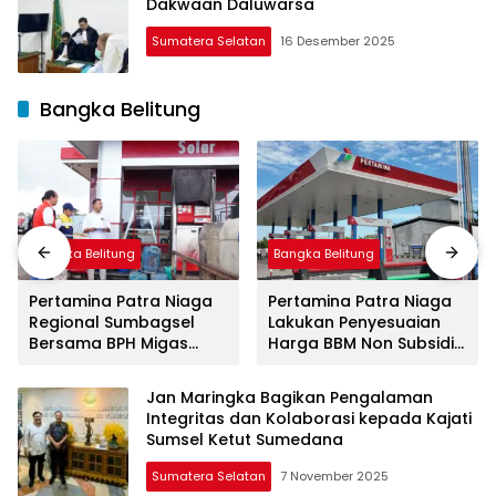
Dakwaan Daluwarsa
Sumatera Selatan
16 Desember 2025
Bangka Belitung
Bangka Belitung
Bangka Belitung
Pertamina Patra Niaga
Pertamina Patra Niaga
Regional Sumbagsel
Lakukan Penyesuaian
Bersama BPH Migas
Harga BBM Non Subsidi
Perkuat Pengawasan
Per 1 Juli 2026
Penyaluran BBM Subsidi
Jan Maringka Bagikan Pengalaman
bagi Nelayan melalui
Integritas dan Kolaborasi kepada Kajati
Aplikasi XSTAR
Sumsel Ketut Sumedana
Sumatera Selatan
7 November 2025