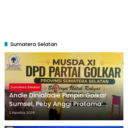
Sumatera Selatan
Sumatera Selatan
Andie Dinialadie Pimpin Golkar
Sumsel, Peby Anggi Pratama:
Momentum Perkuat Soliditas
2 Agustus 2026
Kader