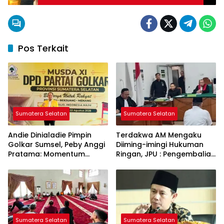
Pos Terkait
Sumatera Selatan
Sumatera Selatan
Andie Dinialadie Pimpin
Terdakwa AM Mengaku
Golkar Sumsel, Peby Anggi
Diiming-imingi Hukuman
Pratama: Momentum
Ringan, JPU : Pengembalian
Perkuat Soliditas Kader
Uang jadi Bukti Keterkaitan
Perkara
Sumatera Selatan
Sumatera Selatan