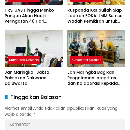
HRS, UAS Hingga Menko
Ruspanda Karibullah Siap
Pangan Akan Hadiri
Jadikan FOKAL IMM Sumsel
Peringatan 40 Hari
Wadah Pemikiran untuk
Wafatnya Haji Halim
Pembangunan Daerah
Sumatera Selatan
Sumatera Selatan
Jan Maringka : Jaksa
Jan Maringka Bagikan
Paksakan Dakwaan
Pengalaman Integritas
Daluwarsa
dan Kolaborasi kepada
Kajati Sumsel Ketut
Sumedana
Tinggalkan Balasan
Alamat email Anda tidak akan dipublikasikan.
Ruas yang
wajib ditandai
*