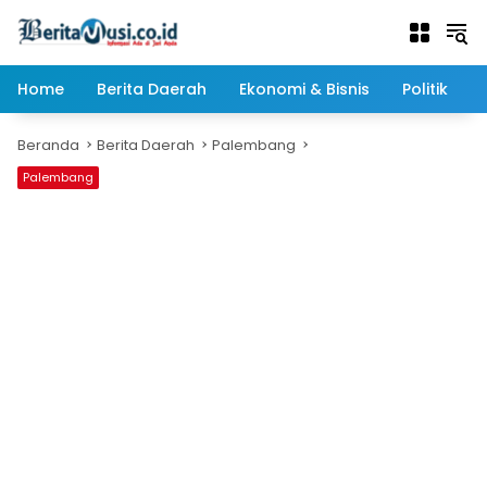
Langsung
ke
konten
Home
Berita Daerah
Ekonomi & Bisnis
Politik
Beranda
Berita Daerah
Palembang
Palembang