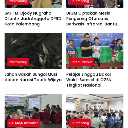
Palembang
Palembang
SAH! M. Djody Nugraha
UIGM Ciptakan Mesin
Dilantik Jadi Anggota DPRD
Pengering Otomatis
Kota Palembang
Berbasis Infrared, Bantu
Perajin Eceng Gondok di
Pulau Kemaro
Palembang
Berita Daerah
Lahan Basah Sungai Musi
Pelajar Linggau Bakal
dalam Narasi Taufik Wijaya
Wakili Sumsel di O2SN
Tingkat Nasional
OKI Maju Bersama
Palembang