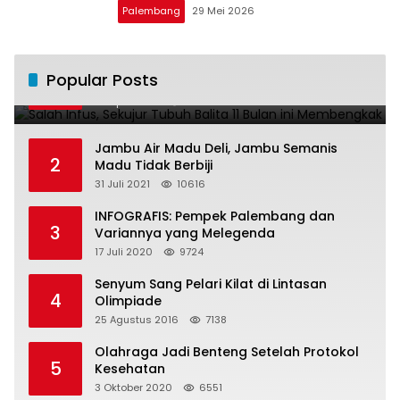
Palembang
29 Mei 2026
Salah Infus, Sekujur Tubuh Balita 11 Bulan
Popular Posts
1
ini Membengkak
28 April 2016
11024
Jambu Air Madu Deli, Jambu Semanis
2
Madu Tidak Berbiji
31 Juli 2021
10616
INFOGRAFIS: Pempek Palembang dan
3
Variannya yang Melegenda
17 Juli 2020
9724
Senyum Sang Pelari Kilat di Lintasan
4
Olimpiade
25 Agustus 2016
7138
Olahraga Jadi Benteng Setelah Protokol
5
Kesehatan
3 Oktober 2020
6551