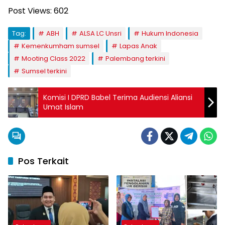
Post Views:
602
Tag:
ABH
ALSA LC Unsri
Hukum Indonesia
Kemenkumham sumsel
Lapas Anak
Mooting Class 2022
Palembang terkini
Sumsel terkini
Komisi I DPRD Babel Terima Audiensi Aliansi
Umat Islam
Pos Terkait