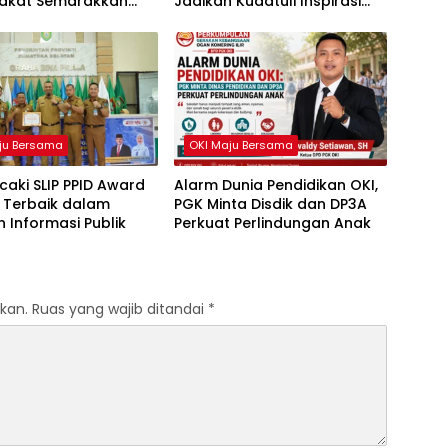
akat Semarakkan
Jadikan Kudatuli Inspirasi
81 RI
Perjuangan Demokrasi
ju Bersama
OKI Maju Bersama
caki SLIP PPID Award
Alarm Dunia Pendidikan OKI,
 Terbaik dalam
PGK Minta Disdik dan DP3A
 Informasi Publik
Perkuat Perlindungan Anak
kan.
Ruas yang wajib ditandai
*