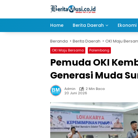
Langsung
ke
konten
Home
Berita Daerah
Ekonomi 
Beranda
Berita Daerah
OKI Maju Bersa
OKI Maju Bersama
Palembang
Pemuda OKI Kembal
Generasi Muda S
Admin
2 Min Baca
20 Juni 2026