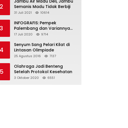
Jambu Air Madu Deli, Jambu
2
Semanis Madu Tidak Berbiji
31 Juli 2021
10614
INFOGRAFIS: Pempek
3
Palembang dan Variannya
yang Melegenda
17 Juli 2020
9714
Senyum Sang Pelari Kilat di
4
Lintasan Olimpiade
25 Agustus 2016
7137
Olahraga Jadi Benteng
5
Setelah Protokol Kesehatan
3 Oktober 2020
6551