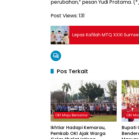
perubahan,” pesan Yudi Pratama. (*
Post Views:
131
Lepas Kafilah MTQ XXXI Sumsel,
Pos Terkait
OKI Maju Bersama
OKI Ma
Ikhtiar Hadapi Kemarau,
Bupati 
Pemkab OKI Ajak Warga
Bendera