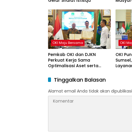
Gelar Shalat Istisqa
Masyar
HUT ke-
OKI Maju Bersama
OKI Ma
Pemkab OKI dan DJKN
OKI Pun
Perkuat Kerja Sama
Sumsel,
Optimalisasi Aset serta
Layanan
Piutang Daerah
Tinggalkan Balasan
Alamat email Anda tidak akan dipublikasi