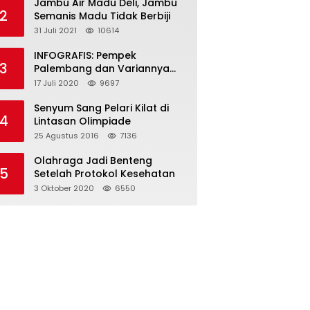
Jambu Air Madu Deli, Jambu
2
Semanis Madu Tidak Berbiji
31 Juli 2021
10614
INFOGRAFIS: Pempek
3
Palembang dan Variannya
yang Melegenda
17 Juli 2020
9697
Senyum Sang Pelari Kilat di
4
Lintasan Olimpiade
25 Agustus 2016
7136
Olahraga Jadi Benteng
5
Setelah Protokol Kesehatan
3 Oktober 2020
6550