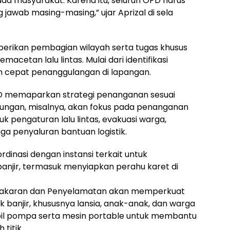
 masyarakat. Karena itu, seluruh OPD harus
 jawab masing-masing,” ujar Aprizal di sela
diberikan pembagian wilayah serta tugas khusus
cetan lalu lintas. Mulai dari identifikasi
 cepat penanggulangan di lapangan.
PD memaparkan strategi penanganan sesuai
bungan, misalnya, akan fokus pada penanganan
k pengaturan lalu lintas, evakuasi warga,
ga penyaluran bantuan logistik.
ordinasi dengan instansi terkait untuk
njir, termasuk menyiapkan perahu karet di
bakaran dan Penyelamatan akan memperkuat
 banjir, khususnya lansia, anak-anak, dan warga
bil pompa serta mesin portable untuk membantu
titik.