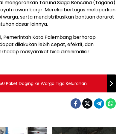
sial mengerahkan Taruna Siaga Bencana (Tagana)
ilayah rawan banjir. Mereka bertugas melaporkan
 warga, serta mendistribusikan bantuan darurat
tuhan dasar lainnya.
ni, Pemerintah Kota Palembang berharap
pat dilakukan lebih cepat, efektif, dan
erhadap masyarakat bisa diminimalisir.
150 Paket Daging ke Warga Tiga Kelurahan