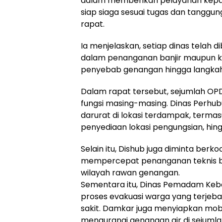
dalam memberikan pelayanan kepada
siap siaga sesuai tugas dan tanggung
rapat.
Ia menjelaskan, setiap dinas telah 
dalam penanganan banjir maupun kema
penyebab genangan hingga langkah
Dalam rapat tersebut, sejumlah O
fungsi masing-masing. Dinas Perhu
darurat di lokasi terdampak, termasu
penyediaan lokasi pengungsian, hing
Selain itu, Dishub juga diminta berko
mempercepat penanganan teknis ba
wilayah rawan genangan.
Sementara itu, Dinas Pemadam Ke
proses evakuasi warga yang terjebak
sakit. Damkar juga menyiapkan mo
mengurangi genangan air di sejumlah 