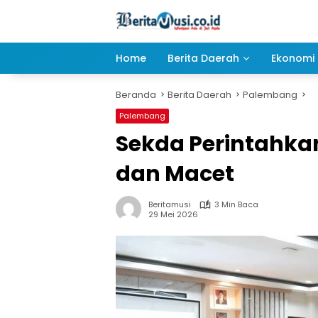
Langsung
ke
konten
Home
Berita Daerah
Ekonomi 
Beranda
Berita Daerah
Palembang
Palembang
Sekda Perintahkan
dan Macet
Beritamusi
3 Min Baca
29 Mei 2026