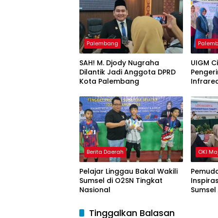
Palembang
Palem
SAH! M. Djody Nugraha
UIGM C
Dilantik Jadi Anggota DPRD
Pengeri
Kota Palembang
Infrare
Gondok
Berita Daerah
OKI Ma
Pelajar Linggau Bakal Wakili
Pemuda
Sumsel di O2SN Tingkat
Inspira
Nasional
Sumsel
Tinggalkan Balasan