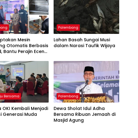
bang
Palembang
iptakan Mesin
Lahan Basah Sungai Musi
ng Otomatis Berbasis
dalam Narasi Taufik Wijaya
d, Bantu Perajin Eceng
 di Pulau Kemaro
ju Bersama
Palembang
 OKI Kembali Menjadi
Dewa Sholat Idul Adha
si Generasi Muda
Bersama Ribuan Jemaah di
Masjid Agung