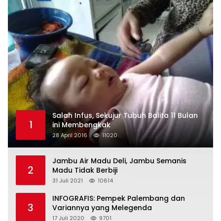
Salah Infus, Sekujur Tubuh Balita 11 Bulan
1
ini Membengkak
28 April 2016
11020
Jambu Air Madu Deli, Jambu Semanis
2
Madu Tidak Berbiji
31 Juli 2021
10614
INFOGRAFIS: Pempek Palembang dan
3
Variannya yang Melegenda
17 Juli 2020
9701