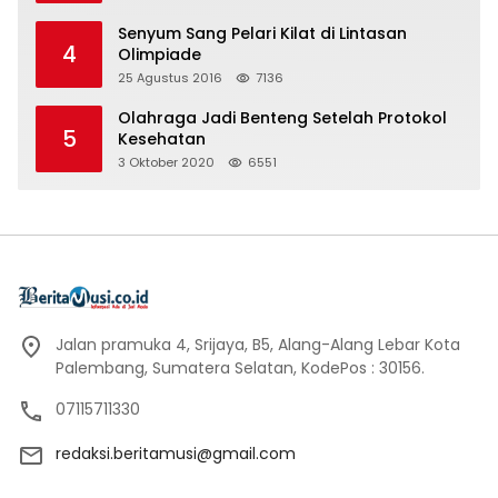
Senyum Sang Pelari Kilat di Lintasan
4
Olimpiade
25 Agustus 2016
7136
Olahraga Jadi Benteng Setelah Protokol
5
Kesehatan
3 Oktober 2020
6551
Jalan pramuka 4, Srijaya, B5, Alang-Alang Lebar Kota
Palembang, Sumatera Selatan, KodePos : 30156.
07115711330
redaksi.beritamusi@gmail.com