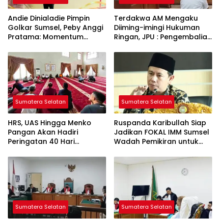
Andie Dinialadie Pimpin
Terdakwa AM Mengaku
Golkar Sumsel, Peby Anggi
Diiming-imingi Hukuman
Pratama: Momentum
Ringan, JPU : Pengembalian
Perkuat Soliditas Kader
Uang jadi Bukti Keterkaitan
Perkara
Sumatera Selatan
Sumatera Selatan
HRS, UAS Hingga Menko
Ruspanda Karibullah Siap
Pangan Akan Hadiri
Jadikan FOKAL IMM Sumsel
Peringatan 40 Hari
Wadah Pemikiran untuk
Wafatnya Haji Halim
Pembangunan Daerah
Sumatera Selatan
Sumatera Selatan