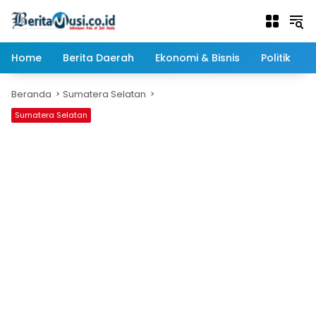
Langsung
ke
konten
Home
Berita Daerah
Ekonomi & Bisnis
Politik
Beranda
Sumatera Selatan
Sumatera Selatan