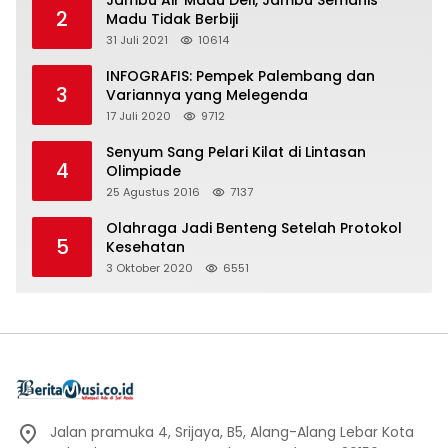
Jambu Air Madu Deli, Jambu Semanis
2
Madu Tidak Berbiji
31 Juli 2021
10614
INFOGRAFIS: Pempek Palembang dan
3
Variannya yang Melegenda
17 Juli 2020
9712
Senyum Sang Pelari Kilat di Lintasan
4
Olimpiade
25 Agustus 2016
7137
Olahraga Jadi Benteng Setelah Protokol
5
Kesehatan
3 Oktober 2020
6551
Jalan pramuka 4, Srijaya, B5, Alang-Alang Lebar Kota