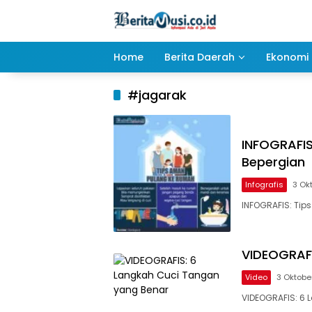
Langsung
ke
konten
Home
Berita Daerah
Ekonomi 
#jagarak
INFOGRAFIS
Bepergian
Infografis
3 Ok
INFOGRAFIS: Tip
VIDEOGRAFI
Video
3 Oktobe
VIDEOGRAFIS: 6