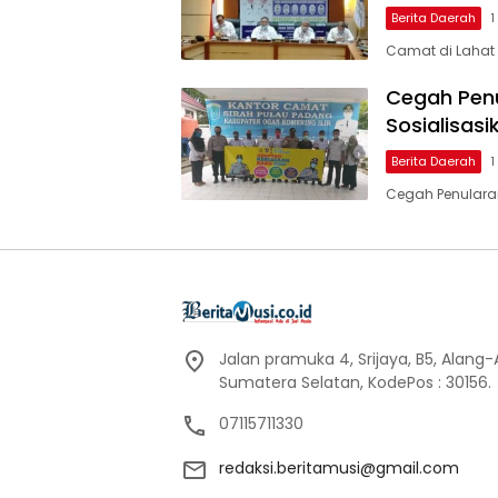
Berita Daerah
1
Camat di Lahat 
Cegah Penu
Sosialisasi
Berita Daerah
1
Cegah Penularan 
Jalan pramuka 4, Srijaya, B5, Alang
Sumatera Selatan, KodePos : 30156.
07115711330
redaksi.beritamusi@gmail.com