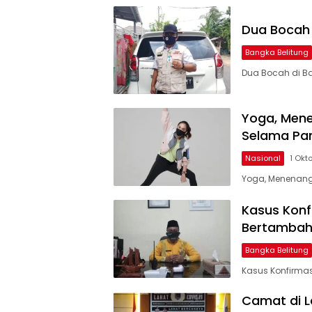
Dua Bocah 
Bangka Belitung
Dua Bocah di Ba
Yoga, Men
Selama Pa
Nasional
1 Okt
Yoga, Menenang
Kasus Konfi
Bertambah
Bangka Belitung
Kasus Konfirmas
Camat di L