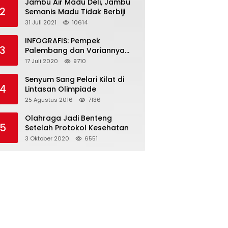
Jambu Air Madu Deli, Jambu
2
Semanis Madu Tidak Berbiji
31 Juli 2021
10614
INFOGRAFIS: Pempek
3
Palembang dan Variannya
yang Melegenda
17 Juli 2020
9710
Senyum Sang Pelari Kilat di
4
Lintasan Olimpiade
25 Agustus 2016
7136
Olahraga Jadi Benteng
5
Setelah Protokol Kesehatan
3 Oktober 2020
6551