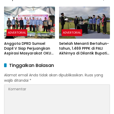
Selatan, Warga Sampaikan
Bursah: Kemerdekaan Hak
Persoalan Infrastruktur,
Segala Bangsa
Kesehatan dan Pendidikan
ADVERTORIAL
ADVERTORIAL
Anggota DPRD Sumsel
Setelah Menanti Bertahun-
Dapil V Siap Perjuangkan
tahun, 1.469 PPPK di PALI
Aspirasi Masyarakat OKU
Akhirnya di Dilantik Bupati
dan OKU Selatan
Asgianto
Tinggalkan Balasan
Alamat email Anda tidak akan dipublikasikan.
Ruas yang
wajib ditandai
*