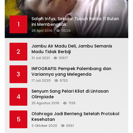
Salah Infus, Sekujur Tubuh Balita 11 Bulan
1
ini Membengkak
28 April 2016
11026
Jambu Air Madu Deli, Jambu Semanis
2
Madu Tidak Berbiji
31 Juli 2021
10617
INFOGRAFIS: Pempek Palembang dan
3
Variannya yang Melegenda
17 Juli 2020
9733
Senyum Sang Pelari Kilat di Lintasan
4
Olimpiade
25 Agustus 2016
7139
Olahraga Jadi Benteng Setelah Protokol
5
Kesehatan
3 Oktober 2020
6551