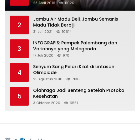
28 April 2016
11020
Jambu Air Madu Deli, Jambu Semanis
2
Madu Tidak Berbiji
31 Juli 2021
10614
INFOGRAFIS: Pempek Palembang dan
3
Variannya yang Melegenda
17 Juli 2020
9701
Senyum Sang Pelari Kilat di Lintasan
4
Olimpiade
25 Agustus 2016
7136
Olahraga Jadi Benteng Setelah Protokol
5
Kesehatan
3 Oktober 2020
6551