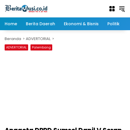
Langsung
ke
konten
Home
Berita Daerah
Ekonomi & Bisnis
Politik
Beranda
ADVERTORIAL
ADVERTORIAL
Palembang