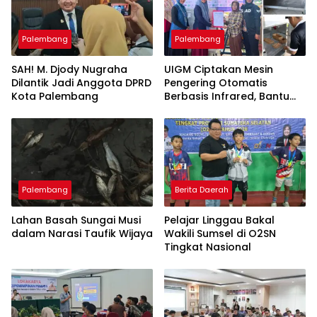
Palembang
Palembang
SAH! M. Djody Nugraha
UIGM Ciptakan Mesin
Dilantik Jadi Anggota DPRD
Pengering Otomatis
Kota Palembang
Berbasis Infrared, Bantu
Perajin Eceng Gondok di
Pulau Kemaro
Palembang
Berita Daerah
Lahan Basah Sungai Musi
Pelajar Linggau Bakal
dalam Narasi Taufik Wijaya
Wakili Sumsel di O2SN
Tingkat Nasional