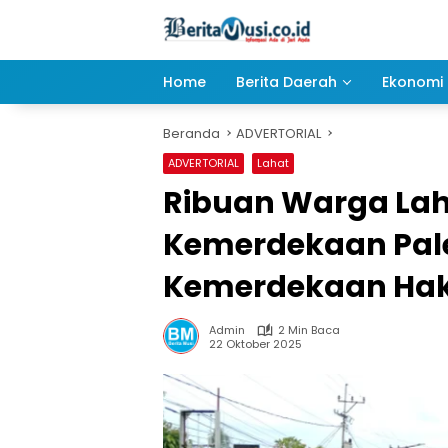
Langsung
ke
konten
Home
Berita Daerah
Ekonomi 
Beranda
ADVERTORIAL
ADVERTORIAL
Lahat
Ribuan Warga Lah
Kemerdekaan Pale
Kemerdekaan Hak
Admin
2 Min Baca
22 Oktober 2025