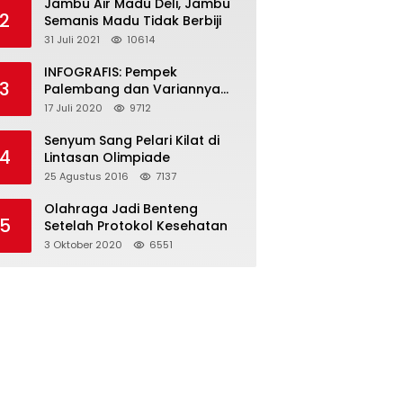
Jambu Air Madu Deli, Jambu
2
Semanis Madu Tidak Berbiji
31 Juli 2021
10614
INFOGRAFIS: Pempek
3
Palembang dan Variannya
yang Melegenda
17 Juli 2020
9712
Senyum Sang Pelari Kilat di
4
Lintasan Olimpiade
25 Agustus 2016
7137
Olahraga Jadi Benteng
5
Setelah Protokol Kesehatan
3 Oktober 2020
6551