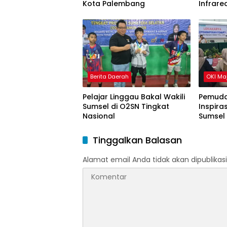
Kota Palembang
Infrare
Gondok
Berita Daerah
OKI Ma
Pelajar Linggau Bakal Wakili
Pemuda
Sumsel di O2SN Tingkat
Inspira
Nasional
Sumsel
Tinggalkan Balasan
Alamat email Anda tidak akan dipublikasi