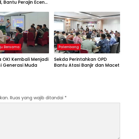
d, Bantu Perajin Eceng
 di Pulau Kemaro
ju Bersama
Palembang
 OKI Kembali Menjadi
Sekda Perintahkan OPD
si Generasi Muda
Bantu Atasi Banjir dan Macet
kan.
Ruas yang wajib ditandai
*