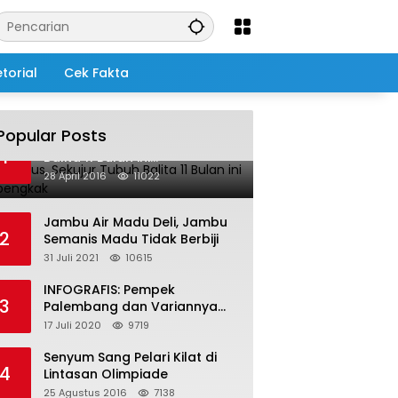
torial
Cek Fakta
Popular Posts
Salah Infus, Sekujur Tubuh
1
Balita 11 Bulan ini
Membengkak
28 April 2016
11022
Jambu Air Madu Deli, Jambu
2
Semanis Madu Tidak Berbiji
31 Juli 2021
10615
INFOGRAFIS: Pempek
3
Palembang dan Variannya
yang Melegenda
17 Juli 2020
9719
Senyum Sang Pelari Kilat di
4
Lintasan Olimpiade
25 Agustus 2016
7138