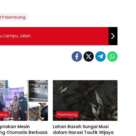
t Palembang
bu Lampu Jalan
bang
Palembang
iptakan Mesin
Lahan Basah Sungai Musi
ng Otomatis Berbasis
dalam Narasi Taufik Wijaya