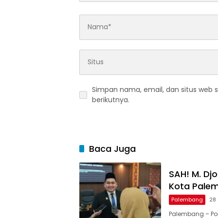
Simpan nama, email, dan situs web 
berikutnya.
Baca Juga
SAH! M. Dj
Kota Pale
Palembang
28 
Palembang – Pol