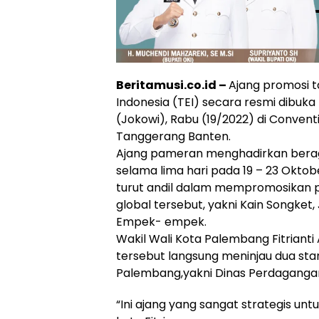
Beritamusi.co.id –
Ajang promosi t
Indonesia (TEI) secara resmi dibuka
(Jokowi), Rabu (19/2022) di Convent
Tanggerang Banten.
Ajang pameran menghadirkan beraga
selama lima hari pada 19 – 23 Oktob
turut andil dalam mempromosikan p
global tersebut, yakni Kain Songk
Empek- empek.
Wakil Wali Kota Palembang Fitrianti
tersebut langsung meninjau dua sta
Palembang,yakni Dinas Perdaganga
“Ini ajang yang sangat strategis un