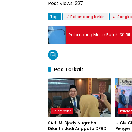
Post Views:
227
Tag:
Palembang terkini
Songke
Palembang Masih Butuh 30 Ri
Pos Terkait
Palembang
Palem
SAH! M. Djody Nugraha
UIGM C
Dilantik Jadi Anggota DPRD
Pengeri