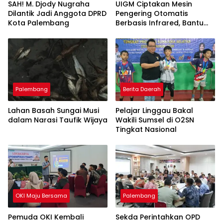
SAH! M. Djody Nugraha
UIGM Ciptakan Mesin
Dilantik Jadi Anggota DPRD
Pengering Otomatis
Kota Palembang
Berbasis Infrared, Bantu
Perajin Eceng Gondok di
Pulau Kemaro
Palembang
Berita Daerah
Lahan Basah Sungai Musi
Pelajar Linggau Bakal
dalam Narasi Taufik Wijaya
Wakili Sumsel di O2SN
Tingkat Nasional
OKI Maju Bersama
Palembang
Pemuda OKI Kembali
Sekda Perintahkan OPD