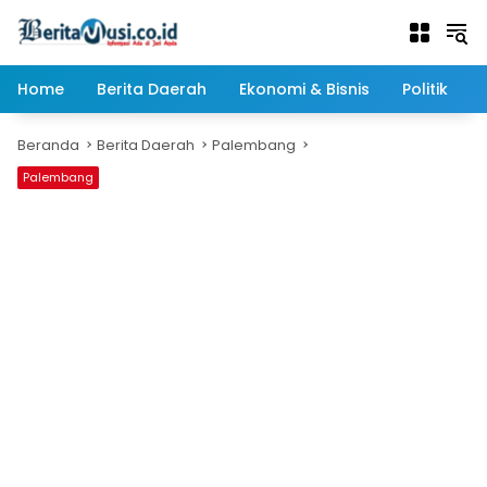
Langsung
ke
konten
Home
Berita Daerah
Ekonomi & Bisnis
Politik
Beranda
Berita Daerah
Palembang
Palembang