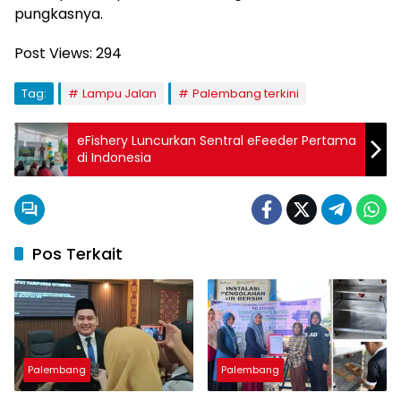
pungkasnya.
Post Views:
294
Tag:
Lampu Jalan
Palembang terkini
eFishery Luncurkan Sentral eFeeder Pertama
di Indonesia
Pos Terkait
Palembang
Palembang