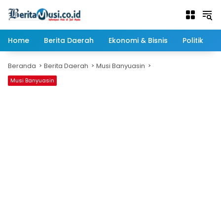
Langsung
ke
konten
Home
Berita Daerah
Ekonomi & Bisnis
Politik
Beranda
Berita Daerah
Musi Banyuasin
Musi Banyuasin