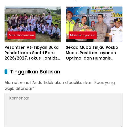
Menteri ESDM
Musi Banyuasin
Musi Banyuasin
Pesantren At-Tibyan Buka
Sekda Muba Tinjau Posko
Pendaftaran Santri Baru
Mudik, Pastikan Layanan
2026/2027, Fokus Tahfidz
Optimal dan Humanis
dan Karakter Islami
untuk Pemudik
Tinggalkan Balasan
Alamat email Anda tidak akan dipublikasikan.
Ruas yang
wajib ditandai
*