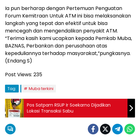
Ia pun berharap dengan Pertemuan Penguatan
Forum Kemitraan Untuk ATM ini bisa melaksanakan
langkah yang tepat dan efektif untuk bisa
mencegah dan mengendalikan penyakit ATM.
“Terima kasih kami ucapkan kepada Pemkab Muba,
BAZNAS, Perbankan dan perusahaan atas
kepeduliannya terhadap masyarakat,”pungkasnya.
(Endang S)
Post Views:
235
Tag:
Muba terkini
Pos Satpam RSUP Ir Soekarno Dijadikan
Lokasi Transaksi Sabu