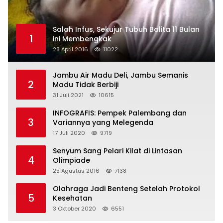
Salah Infus, Sekujur Tubuh Balita 11 Bulan
1
ini Membengkak
28 April 2016
11022
Jambu Air Madu Deli, Jambu Semanis
2
Madu Tidak Berbiji
31 Juli 2021
10615
INFOGRAFIS: Pempek Palembang dan
3
Variannya yang Melegenda
17 Juli 2020
9719
Senyum Sang Pelari Kilat di Lintasan
4
Olimpiade
25 Agustus 2016
7138
Olahraga Jadi Benteng Setelah Protokol
5
Kesehatan
3 Oktober 2020
6551