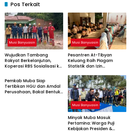
Pos Terkait
Musi Banyuasin
Musi Banyuasin
Wujudkan Tambang
Pesantren At-Tibyan
Rakyat Berkelanjutan,
Keluang Raih Piagam
Koperasi RBS Sosialisasi ke
Statistik dan Izin
Musi Banyuasin
Pemilik Sumur Soal K3 dan
Operasional Resmi dari
GEP
Kemenag RI
Pemkab Muba Siap
Tertibkan HGU dan Amdal
Perusahaan, Bakal Bentuk
Tim Khusus
Musi Banyuasin
Minyak Muba Masuk
Pertamina: Warga Puji
Kebijakan Presiden &