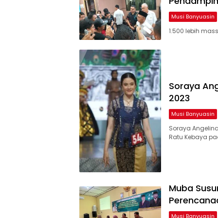
Pendampi
Musi Banyuasin
1.500 lebih ma
Soraya Ang
2023
Musi Banyuasin
Soraya Angelina
Ratu Kebaya pad
Muba Susun
Perencana
Musi Banyuasin