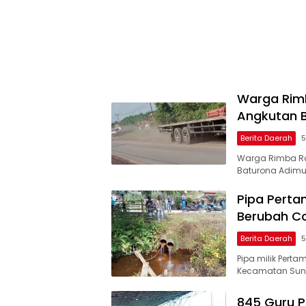
Warga Rimb
Angkutan 
Berita Daerah
5
Warga Rimba Ra
Baturona Adimu
Pipa Pertam
Berubah Co
Berita Daerah
5
Pipa milik Pert
Kecamatan Sung
845 Guru P