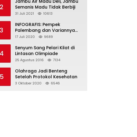
Jambu Air Madu Deli, Jambu
2
Semanis Madu Tidak Berbiji
31 Juli 2021
10613
INFOGRAFIS: Pempek
3
Palembang dan Variannya
yang Melegenda
17 Juli 2020
9689
Senyum Sang Pelari Kilat di
4
Lintasan Olimpiade
25 Agustus 2016
7134
Olahraga Jadi Benteng
5
Setelah Protokol Kesehatan
3 Oktober 2020
6546