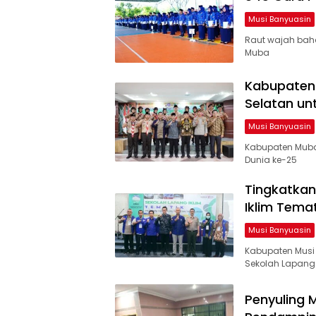
Musi Banyuasin
Raut wajah baha
Muba
Kabupaten 
Selatan un
Musi Banyuasin
Kabupaten Muba 
Dunia ke-25
Tingkatkan
Iklim Temat
Musi Banyuasin
Kabupaten Mus
Sekolah Lapang I
Penyuling 