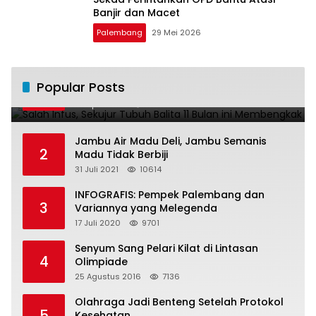
Banjir dan Macet
Palembang
29 Mei 2026
Salah Infus, Sekujur Tubuh Balita 11 Bulan
Popular Posts
1
ini Membengkak
28 April 2016
11020
Jambu Air Madu Deli, Jambu Semanis
2
Madu Tidak Berbiji
31 Juli 2021
10614
INFOGRAFIS: Pempek Palembang dan
3
Variannya yang Melegenda
17 Juli 2020
9701
Senyum Sang Pelari Kilat di Lintasan
4
Olimpiade
25 Agustus 2016
7136
Olahraga Jadi Benteng Setelah Protokol
5
Kesehatan