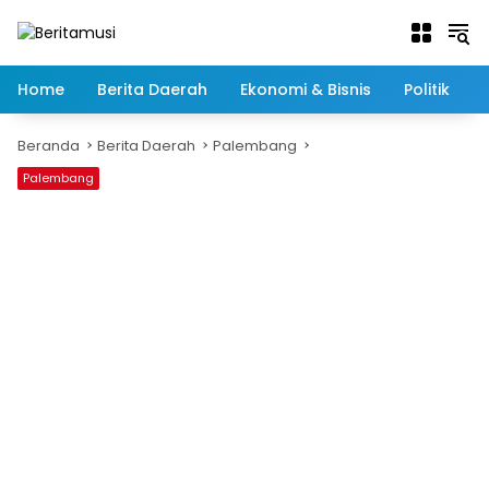
Langsung
ke
konten
Home
Berita Daerah
Ekonomi & Bisnis
Politik
Beranda
Berita Daerah
Palembang
Palembang