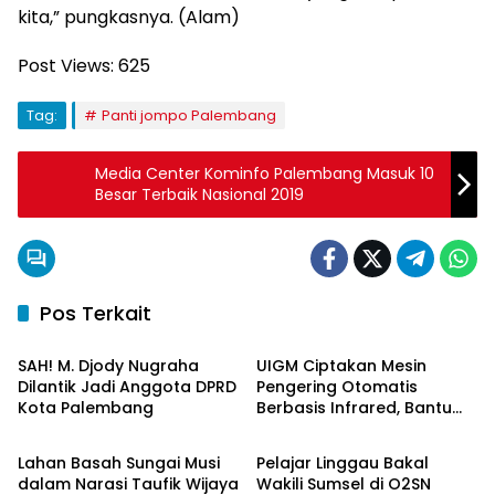
kita,” pungkasnya. (Alam)
Post Views:
625
Tag:
Panti jompo Palembang
Media Center Kominfo Palembang Masuk 10
Besar Terbaik Nasional 2019
Pos Terkait
Palembang
Palembang
SAH! M. Djody Nugraha
UIGM Ciptakan Mesin
Dilantik Jadi Anggota DPRD
Pengering Otomatis
Kota Palembang
Berbasis Infrared, Bantu
Palembang
Berita Daerah
Perajin Eceng Gondok di
Pulau Kemaro
Lahan Basah Sungai Musi
Pelajar Linggau Bakal
dalam Narasi Taufik Wijaya
Wakili Sumsel di O2SN