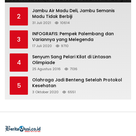
Jambu Air Madu Deli, Jambu Semanis
2
Madu Tidak Berbiji
31 Juli 2021
10614
INFOGRAFIS: Pempek Palembang dan
3
Variannya yang Melegenda
17 Juli 2020
9710
Senyum Sang Pelari Kilat di Lintasan
4
Olimpiade
25 Agustus 2016
7136
Olahraga Jadi Benteng Setelah Protokol
5
Kesehatan
3 Oktober 2020
6551