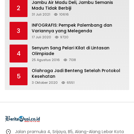
Jambu Air Madu Deli, Jambu Semanis
2
Madu Tidak Berbiji
31 Juli 2021
10616
INFOGRAFIS: Pempek Palembang dan
3
Variannya yang Melegenda
17 Juli 2020
9720
Senyum Sang Pelari Kilat di Lintasan
4
Olimpiade
25 Agustus 2016
7138
Olahraga Jadi Benteng Setelah Protokol
5
Kesehatan
3 Oktober 2020
6551
Jalan pramuka 4, Srijaya, B5, Alang-Alang Lebar Kota