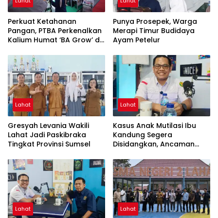
Lahat
Lahat
Perkuat Ketahanan
Punya Prosepek, Warga
Pangan, PTBA Perkenalkan
Merapi Timur Budidaya
Kalium Humat ‘BA Grow’ di
Ayam Petelur
Inagritech 2026
Lahat
Lahat
Gresyah Levania Wakili
Kasus Anak Mutilasi Ibu
Lahat Jadi Paskibraka
Kandung Segera
Tingkat Provinsi Sumsel
Disidangkan, Ancaman
Hukuman Mati Mengintai
Lahat
Lahat