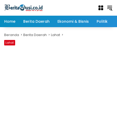
Langsung
ke
konten
Home
Berita Daerah
Ekonomi & Bisnis
Politik
Beranda
Berita Daerah
Lahat
Lahat