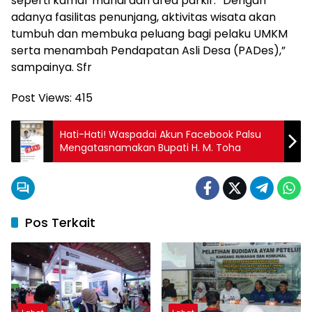
seperti kamar mandi dan area parkir. “Dengan
adanya fasilitas penunjang, aktivitas wisata akan
tumbuh dan membuka peluang bagi pelaku UMKM
serta menambah Pendapatan Asli Desa (PADes),”
sampainya. Sfr
Post Views:
415
Hati-Hati! Waspadai Akun Facebook Palsu
Mengatasnamakan Bupati H. M. Toha
Pos Terkait