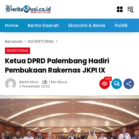
Langsung
ke
konten
Home
Berita Daerah
Ekonomi & Bisnis
Politik
Beranda
ADVERTORIAL
ADVERTORIAL
Ketua DPRD Palembang Hadiri
Pembukaan Rakernas JKPI IX
330
Berita Musi
1 Min Baca
3 November 2022