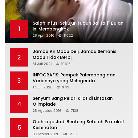
Salah Infus, Sekujur Tubuh Balita 11 Bulan
1
ini Membengkak
28 April 2016
11022
Jambu Air Madu Deli, Jambu Semanis
2
Madu Tidak Berbiji
31 Juli 2021
10615
INFOGRAFIS: Pempek Palembang dan
3
Variannya yang Melegenda
17 Juli 2020
9719
Senyum Sang Pelari Kilat di Lintasan
4
Olimpiade
25 Agustus 2016
7138
Olahraga Jadi Benteng Setelah Protokol
5
Kesehatan
3 Oktober 2020
6551