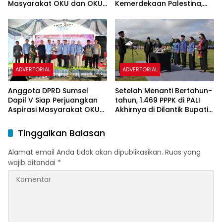
Masyarakat OKU dan OKU
Kemerdekaan Palestina,
Selatan, Warga Sampaikan
Bursah: Kemerdekaan Hak
Persoalan Infrastruktur,
Segala Bangsa
Kesehatan dan Pendidikan
ADVERTORIAL
ADVERTORIAL
Anggota DPRD Sumsel
Setelah Menanti Bertahun-
Dapil V Siap Perjuangkan
tahun, 1.469 PPPK di PALI
Aspirasi Masyarakat OKU
Akhirnya di Dilantik Bupati
dan OKU Selatan
Asgianto
Tinggalkan Balasan
Alamat email Anda tidak akan dipublikasikan.
Ruas yang
wajib ditandai
*