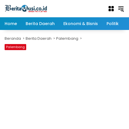
Langsung
ke
konten
Home
Berita Daerah
Ekonomi & Bisnis
Politik
Beranda
Berita Daerah
Palembang
Palembang