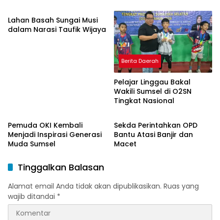
Perajin Eceng Gondok di
Pulau Kemaro
Lahan Basah Sungai Musi
dalam Narasi Taufik Wijaya
Berita Daerah
Pelajar Linggau Bakal
Wakili Sumsel di O2SN
Tingkat Nasional
OKI Maju Bersama
Palembang
Pemuda OKI Kembali
Sekda Perintahkan OPD
Menjadi Inspirasi Generasi
Bantu Atasi Banjir dan
Muda Sumsel
Macet
Tinggalkan Balasan
Alamat email Anda tidak akan dipublikasikan.
Ruas yang
wajib ditandai
*