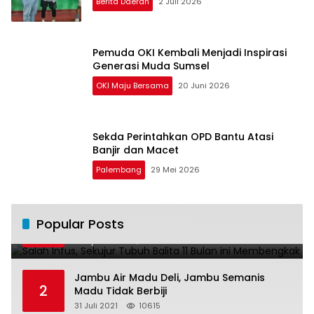
Berita Daerah
2 Juli 2026
Pemuda OKI Kembali Menjadi Inspirasi
Generasi Muda Sumsel
OKI Maju Bersama
20 Juni 2026
Sekda Perintahkan OPD Bantu Atasi
Banjir dan Macet
Palembang
29 Mei 2026
Salah Infus, Sekujur Tubuh Balita 11 Bulan
Popular Posts
1
ini Membengkak
28 April 2016
11022
Jambu Air Madu Deli, Jambu Semanis
2
Madu Tidak Berbiji
31 Juli 2021
10615