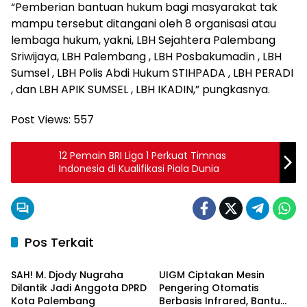
“Pemberian bantuan hukum bagi masyarakat tak
mampu tersebut ditangani oleh 8 organisasi atau
lembaga hukum, yakni, LBH Sejahtera Palembang
Sriwijaya, LBH Palembang , LBH Posbakumadin , LBH
Sumsel , LBH Polis Abdi Hukum STIHPADA , LBH PERADI
, dan LBH APIK SUMSEL , LBH IKADIN,” pungkasnya.
Post Views:
557
12 Pemain BRI Liga 1 Perkuat Timnas
Indonesia di Kualifikasi Piala Dunia
Pos Terkait
Palembang
Palembang
SAH! M. Djody Nugraha
UIGM Ciptakan Mesin
Dilantik Jadi Anggota DPRD
Pengering Otomatis
Kota Palembang
Berbasis Infrared, Bantu
Palembang