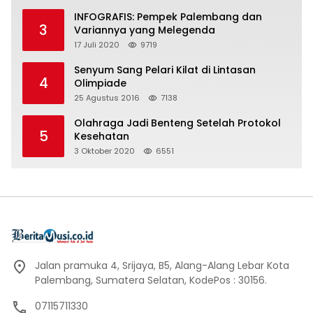
INFOGRAFIS: Pempek Palembang dan
3
Variannya yang Melegenda
17 Juli 2020
9719
Senyum Sang Pelari Kilat di Lintasan
4
Olimpiade
25 Agustus 2016
7138
Olahraga Jadi Benteng Setelah Protokol
5
Kesehatan
3 Oktober 2020
6551
Jalan pramuka 4, Srijaya, B5, Alang-Alang Lebar Kota
Palembang, Sumatera Selatan, KodePos : 30156.
07115711330