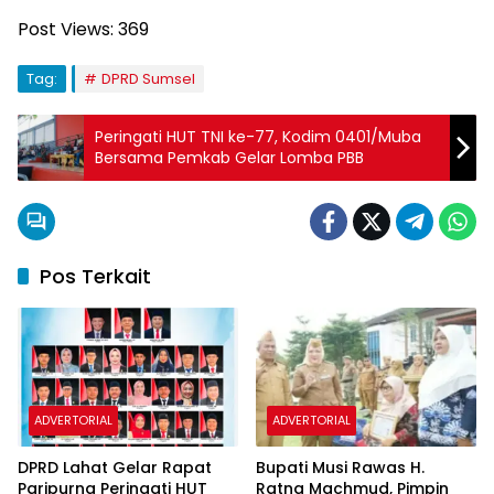
Post Views:
369
Tag:
DPRD Sumsel
Peringati HUT TNI ke-77, Kodim 0401/Muba
Bersama Pemkab Gelar Lomba PBB
Pos Terkait
ADVERTORIAL
ADVERTORIAL
DPRD Lahat Gelar Rapat
Bupati Musi Rawas H.
Paripurna Peringati HUT
Ratna Machmud, Pimpin