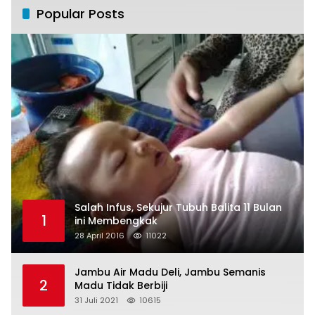
Popular Posts
Salah Infus, Sekujur Tubuh Balita 11 Bulan
1
ini Membengkak
28 April 2016
11022
Jambu Air Madu Deli, Jambu Semanis
2
Madu Tidak Berbiji
31 Juli 2021
10615