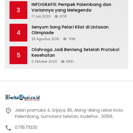
INFOGRAFIS: Pempek Palembang dan
3
Variannya yang Melegenda
17 Juli 2020
9719
Senyum Sang Pelari Kilat di Lintasan
4
Olimpiade
25 Agustus 2016
7138
Olahraga Jadi Benteng Setelah Protokol
5
Kesehatan
3 Oktober 2020
6551
Jalan pramuka 4, Srijaya, B5, Alang-Alang Lebar Kota
Palembang, Sumatera Selatan, KodePos : 30156.
07115711330