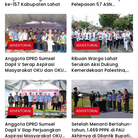
ke-157 Kabupaten Lahat
Pelepasan 57 ASN
Purnatugas
ADVERTORIAL
ADVERTORIAL
Anggota DPRD Sumsel
Ribuan Warga Lahat
Dapil V Serap Aspirasi
Serukan Aksi Dukung
Masyarakat OKU dan OKU
Kemerdekaan Palestina,
Selatan, Warga Sampaikan
Bursah: Kemerdekaan Hak
Persoalan Infrastruktur,
Segala Bangsa
Kesehatan dan Pendidikan
ADVERTORIAL
ADVERTORIAL
Anggota DPRD Sumsel
Setelah Menanti Bertahun-
Dapil V Siap Perjuangkan
tahun, 1.469 PPPK di PALI
Aspirasi Masyarakat OKU
Akhirnya di Dilantik Bupati