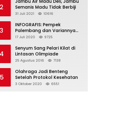
Jambu Air Madu Deli, Jambu
2
Semanis Madu Tidak Berbiji
31 Juli 2021
10616
INFOGRAFIS: Pempek
3
Palembang dan Variannya
yang Melegenda
17 Juli 2020
9725
Senyum Sang Pelari Kilat di
4
Lintasan Olimpiade
25 Agustus 2016
7138
Olahraga Jadi Benteng
5
Setelah Protokol Kesehatan
3 Oktober 2020
6551