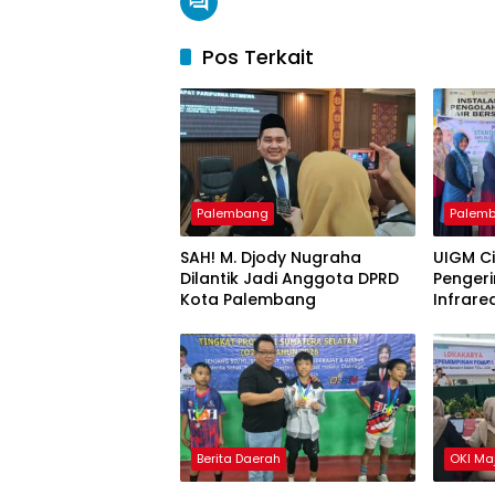
Pos Terkait
Palembang
Palem
SAH! M. Djody Nugraha
UIGM C
Dilantik Jadi Anggota DPRD
Pengeri
Kota Palembang
Infrare
Gondok
Berita Daerah
OKI Ma