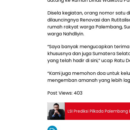
datang ke Rumah Dinas Walikota Pa
Disela kegiatan, orang nomor satu d
dilauncingnya Renovasi dan Rutitali
rumah rakyat warga Palembang, Sum
warga Nahdliyin.
“Saya banyak mengucapkan terima 
khususnya dan juga Sumatera Selata
yang telah hadir di sini,” ucap Ratu 
“Kami juga memohon doa untuk kelua
mengemban amanah yang lebih lagi
Post Views:
403
LSI Prediksi Pilkada Palembang