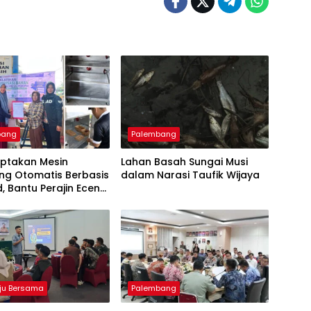
bang
Palembang
iptakan Mesin
Lahan Basah Sungai Musi
ng Otomatis Berbasis
dalam Narasi Taufik Wijaya
d, Bantu Perajin Eceng
 di Pulau Kemaro
ju Bersama
Palembang