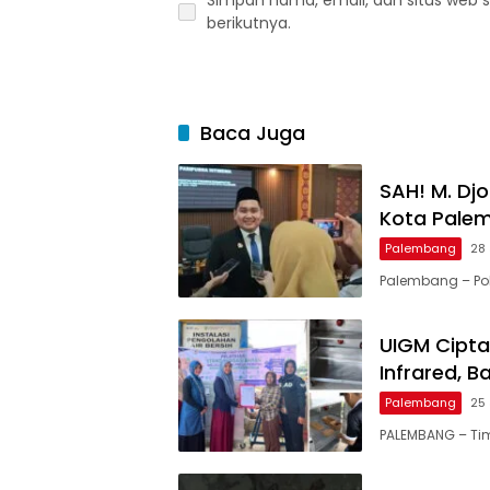
Simpan nama, email, dan situs web 
berikutnya.
Baca Juga
SAH! M. Dj
Kota Pale
Palembang
28 
Palembang – Pol
UIGM Cipta
Infrared, 
Palembang
25 
PALEMBANG – Ti