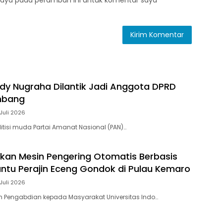
saya pada peramban ini untuk komentar saya
ody Nugraha Dilantik Jadi Anggota DPRD
mbang
Juli 2026
itisi muda Partai Amanat Nasional (PAN)…
kan Mesin Pengering Otomatis Berbasis
Bantu Perajin Eceng Gondok di Pulau Kemaro
Juli 2026
m Pengabdian kepada Masyarakat Universitas Indo…