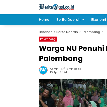
Langsung
ke
konten
Home
Berita Daerah
Ekonomi 
Beranda
Berita Daerah
Palembang
Palembang
Warga NU Penuhi 
Palembang
Admin
2 Min Baca
16 April 2024