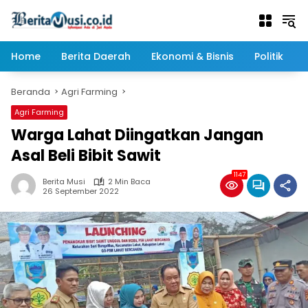
Langsung
ke
konten
Home
Berita Daerah
Ekonomi & Bisnis
Politik
Beranda
Agri Farming
Agri Farming
Warga Lahat Diingatkan Jangan
Asal Beli Bibit Sawit
1147
Berita Musi
2 Min Baca
26 September 2022