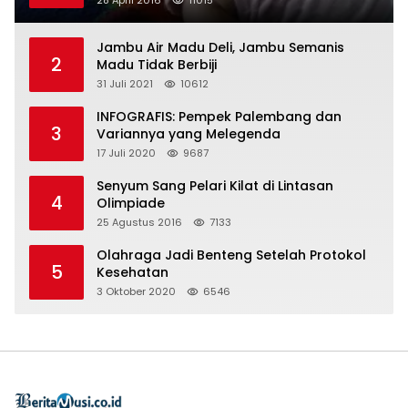
Jambu Air Madu Deli, Jambu Semanis
2
Madu Tidak Berbiji
31 Juli 2021
10612
INFOGRAFIS: Pempek Palembang dan
3
Variannya yang Melegenda
17 Juli 2020
9687
Senyum Sang Pelari Kilat di Lintasan
4
Olimpiade
25 Agustus 2016
7133
Olahraga Jadi Benteng Setelah Protokol
5
Kesehatan
3 Oktober 2020
6546