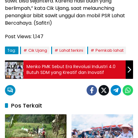
sawit bisa sejahtera. Karena hasil buah yang
berlimpah,” kata Cik Ujang, saat melaunching
penangkar bibit sawit unggul dan mobil PSR Lahat
Bercahaya. (Safitri)
Post Views:
1,147
Tag:
Cik Ujang
Lahat terkini
Pemkab lahat
Menko PMK Sebut Era Revolusi Industri 4.0
Butuh SDM yang Kreatif dan Inovatif
Pos Terkait