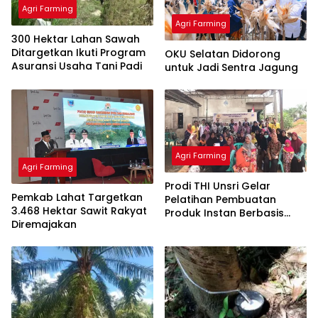
Agri Farming
Agri Farming
300 Hektar Lahan Sawah
Ditargetkan Ikuti Program
OKU Selatan Didorong
Asuransi Usaha Tani Padi
untuk Jadi Sentra Jagung
Agri Farming
Agri Farming
Prodi THI Unsri Gelar
Pemkab Lahat Targetkan
Pelatihan Pembuatan
3.468 Hektar Sawit Rakyat
Produk Instan Berbasis
Diremajakan
Fermentasi Ikan