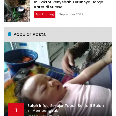
Ini Faktor Penyebab Turunnya Harga
Karet di Sumsel
Agri Farming
1 September 2022
Popular Posts
Salah Infus, Sekujur Tubuh Balita 11 Bulan
1
ini Membengkak
28 April 2016
11015