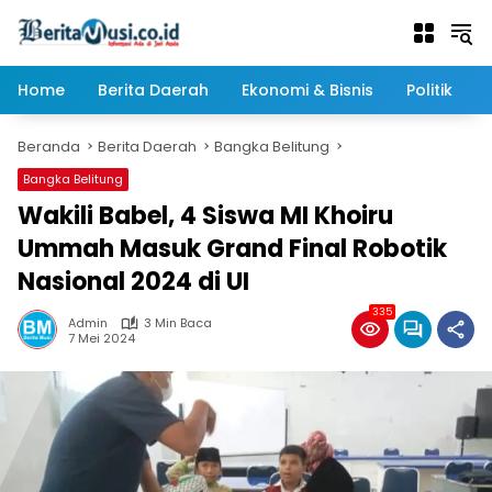
Langsung
ke
konten
Home
Berita Daerah
Ekonomi & Bisnis
Politik
Beranda
Berita Daerah
Bangka Belitung
Bangka Belitung
Wakili Babel, 4 Siswa MI Khoiru
Ummah Masuk Grand Final Robotik
Nasional 2024 di UI
335
Admin
3 Min Baca
7 Mei 2024