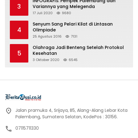
INFOGRAFIS: Pempek Palembang dan
3
Variannya yang Melegenda
17 Juli 2020
9680
Senyum Sang Pelari Kilat di Lintasan
4
Olimpiade
25 Agustus 2016
7131
Olahraga Jadi Benteng Setelah Protokol
5
Kesehatan
3 Oktober 2020
6545
Jalan pramuka 4, Srijaya, B5, Alang-Alang Lebar Kota
Palembang, Sumatera Selatan, KodePos : 30156.
07115711330