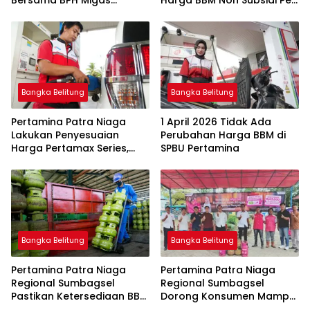
Bersama BPH Migas
Harga BBM Non Subsidi Per
Perkuat Pengawasan
1 Juli 2026
Penyaluran BBM Subsidi
bagi Nelayan melalui
Aplikasi XSTAR
Bangka Belitung
Bangka Belitung
Pertamina Patra Niaga
1 April 2026 Tidak Ada
Lakukan Penyesuaian
Perubahan Harga BBM di
Harga Pertamax Series,
SPBU Pertamina
Harga Pertalite dan Solar
Subsidi Tetap
Bangka Belitung
Bangka Belitung
Pertamina Patra Niaga
Pertamina Patra Niaga
Regional Sumbagsel
Regional Sumbagsel
Pastikan Ketersediaan BBM
Dorong Konsumen Mampu
dan LPG pada Masa
Beralih ke Bright Gas