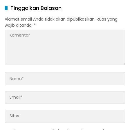
Ramadan dan Menjelang
Melalui Program Trade In
Tinggalkan Balasan
Idulfitri
di Belitung Timur
Alamat email Anda tidak akan dipublikasikan.
Ruas yang
wajib ditandai
*