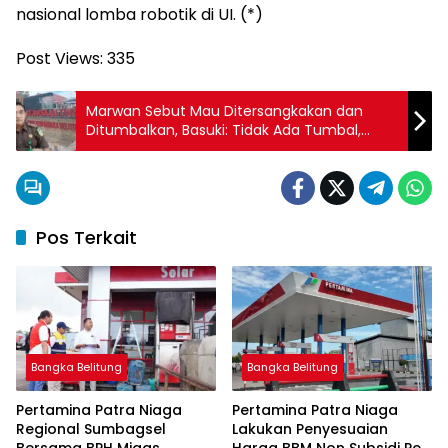
nasional lomba robotik di UI. (*)
Post Views:
335
Marwan Sebut Mau Ditersangkakan dan
Ditumbalkan, Basuki: Tidak Ada Tumbal,
Penyidik Dipastikan Profesional
Pos Terkait
Bangka Belitung
Bangka Belitung
Pertamina Patra Niaga
Pertamina Patra Niaga
Regional Sumbagsel
Lakukan Penyesuaian