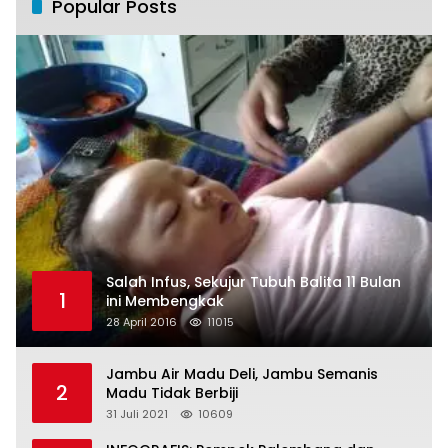
Popular Posts
Salah Infus, Sekujur Tubuh Balita 11 Bulan
1
ini Membengkak
28 April 2016
11015
Jambu Air Madu Deli, Jambu Semanis
2
Madu Tidak Berbiji
31 Juli 2021
10609