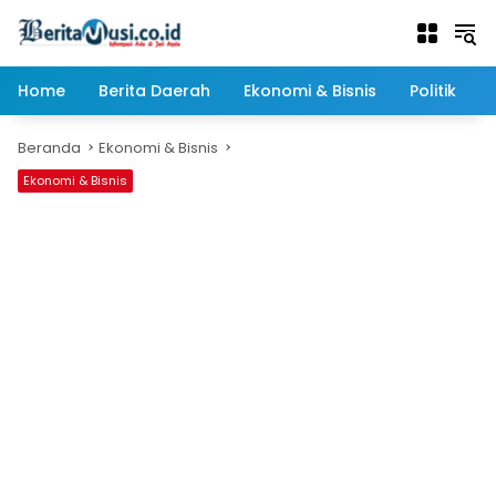
Langsung
ke
konten
Home
Berita Daerah
Ekonomi & Bisnis
Politik
Beranda
Ekonomi & Bisnis
Ekonomi & Bisnis