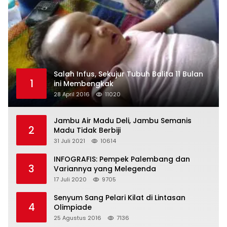
Salah Infus, Sekujur Tubuh Balita 11 Bulan
1
ini Membengkak
28 April 2016
11020
Jambu Air Madu Deli, Jambu Semanis
2
Madu Tidak Berbiji
31 Juli 2021
10614
INFOGRAFIS: Pempek Palembang dan
3
Variannya yang Melegenda
17 Juli 2020
9705
Senyum Sang Pelari Kilat di Lintasan
4
Olimpiade
25 Agustus 2016
7136