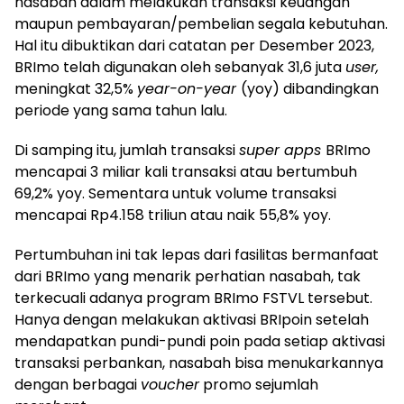
nasabah dalam melakukan transaksi keuangan
maupun pembayaran/pembelian segala kebutuhan.
Hal itu dibuktikan dari catatan per Desember 2023,
BRImo telah digunakan oleh sebanyak 31,6 juta
user,
meningkat 32,5%
year-on-year
(yoy) dibandingkan
periode yang sama tahun lalu.
Di samping itu, jumlah transaksi
super apps
BRImo
mencapai 3 miliar kali transaksi atau bertumbuh
69,2% yoy. Sementara untuk volume transaksi
mencapai Rp4.158 triliun atau naik 55,8% yoy.
Pertumbuhan ini tak lepas dari fasilitas bermanfaat
dari BRImo yang menarik perhatian nasabah, tak
terkecuali adanya program BRImo FSTVL tersebut.
Hanya dengan melakukan aktivasi BRIpoin setelah
mendapatkan pundi-pundi poin pada setiap aktivasi
transaksi perbankan, nasabah bisa menukarkannya
dengan berbagai
voucher
promo sejumlah