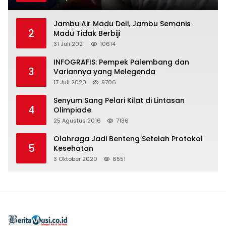
Jambu Air Madu Deli, Jambu Semanis
2
Madu Tidak Berbiji
31 Juli 2021
10614
INFOGRAFIS: Pempek Palembang dan
3
Variannya yang Melegenda
17 Juli 2020
9706
Senyum Sang Pelari Kilat di Lintasan
4
Olimpiade
25 Agustus 2016
7136
Olahraga Jadi Benteng Setelah Protokol
5
Kesehatan
3 Oktober 2020
6551