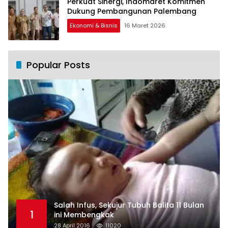
Perkuat Sinergi, Indomaret Komitmen
Dukung Pembangunan Palembang
Ekonomi & Bisnis
16 Maret 2026
Popular Posts
Salah Infus, Sekujur Tubuh Balita 11 Bulan
1
ini Membengkak
28 April 2016
11020