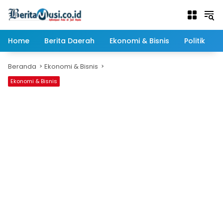
Langsung
ke
konten
Home
Berita Daerah
Ekonomi & Bisnis
Politik
Beranda
Ekonomi & Bisnis
Ekonomi & Bisnis