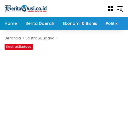
Langsung
ke
konten
Home
Berita Daerah
Ekonomi & Bisnis
Politik
Beranda
Sastra&Budaya
Sastra&Budaya