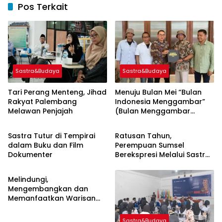
Pos Terkait
Sastra&Budaya
Sastra&Budaya
Tari Perang Menteng, Jihad
Menuju Bulan Mei “Bulan
Rakyat Palembang
Indonesia Menggambar”
Melawan Penjajah
(Bulan Menggambar
Sastra&Budaya
Sastra&Budaya
Nasional) dan Audiensi
Bersama Menteri
Sastra Tutur di Tempirai
Ratusan Tahun,
Kebudayaan Republik
dalam Buku dan Film
Perempuan Sumsel
Indonesia
Dokumenter
Berekspresi Melalui Sastra
Sastra&Budaya
Tutur
Melindungi,
Mengembangkan dan
Memanfaatkan Warisan
Budaya
Sastra&Budaya