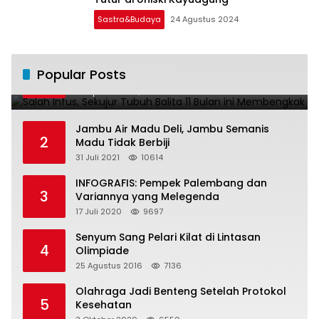
Sastra&Budaya
24 Agustus 2024
Salah Infus, Sekujur Tubuh Balita 11 Bulan
Popular Posts
1
ini Membengkak
28 April 2016
11017
Jambu Air Madu Deli, Jambu Semanis
2
Madu Tidak Berbiji
31 Juli 2021
10614
INFOGRAFIS: Pempek Palembang dan
3
Variannya yang Melegenda
17 Juli 2020
9697
Senyum Sang Pelari Kilat di Lintasan
4
Olimpiade
25 Agustus 2016
7136
Olahraga Jadi Benteng Setelah Protokol
5
Kesehatan