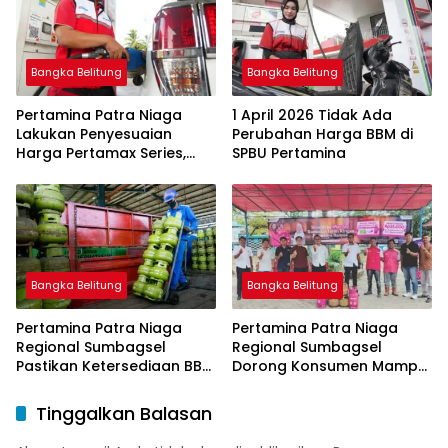
Aplikasi XSTAR
Bangka Belitung
Bangka Belitung
Pertamina Patra Niaga
1 April 2026 Tidak Ada
Lakukan Penyesuaian
Perubahan Harga BBM di
Harga Pertamax Series,
SPBU Pertamina
Harga Pertalite dan Solar
Subsidi Tetap
Bangka Belitung
Bangka Belitung
Pertamina Patra Niaga
Pertamina Patra Niaga
Regional Sumbagsel
Regional Sumbagsel
Pastikan Ketersediaan BBM
Dorong Konsumen Mampu
dan LPG pada Masa
Beralih ke Bright Gas
Ramadan dan Menjelang
Melalui Program Trade In
Tinggalkan Balasan
Idulfitri
di Belitung Timur