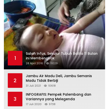
Salah Infus, Sekujur Tubuh Balita 11 Bulan
1
ini Membengkak
28 April 2016
11029
Jambu Air Madu Deli, Jambu Semanis
2
Madu Tidak Berbiji
31 Juli 2021
10618
INFOGRAFIS: Pempek Palembang dan
3
Variannya yang Melegenda
17 Juli 2020
9738