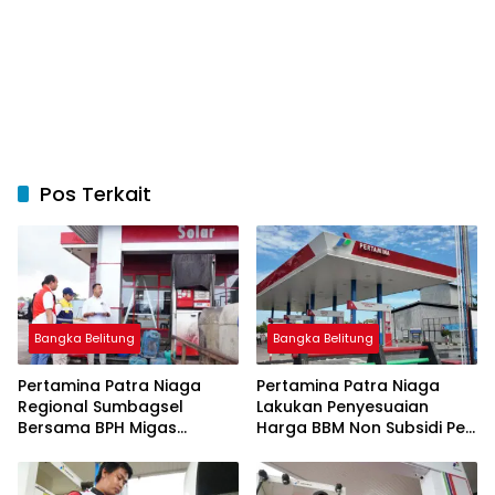
Pos Terkait
Bangka Belitung
Bangka Belitung
Pertamina Patra Niaga
Pertamina Patra Niaga
Regional Sumbagsel
Lakukan Penyesuaian
Bersama BPH Migas
Harga BBM Non Subsidi Per
Perkuat Pengawasan
1 Juli 2026
Penyaluran BBM Subsidi
bagi Nelayan melalui