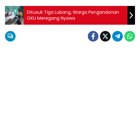
Ditusuk Tiga Lubang, Warga Pengandonan
OKU Meregang Nyawa