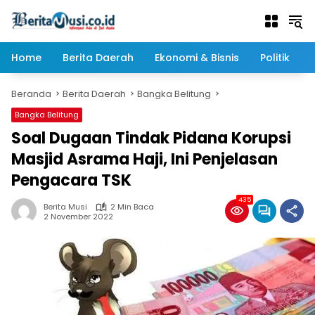
Langsung
ke
konten
Home
Berita Daerah
Ekonomi & Bisnis
Politik
Beranda
Berita Daerah
Bangka Belitung
Bangka Belitung
Soal Dugaan Tindak Pidana Korupsi
Masjid Asrama Haji, Ini Penjelasan
Pengacara TSK
435
Berita Musi
2 Min Baca
2 November 2022