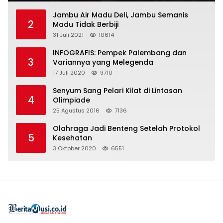
Jambu Air Madu Deli, Jambu Semanis
2
Madu Tidak Berbiji
31 Juli 2021
10614
INFOGRAFIS: Pempek Palembang dan
3
Variannya yang Melegenda
17 Juli 2020
9710
Senyum Sang Pelari Kilat di Lintasan
4
Olimpiade
25 Agustus 2016
7136
Olahraga Jadi Benteng Setelah Protokol
5
Kesehatan
3 Oktober 2020
6551