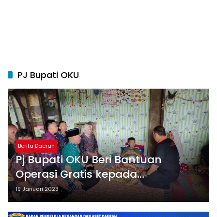
PJ Bupati OKU
Berita Daerah
Pj Bupati OKU Beri Bantuan
Operasi Gratis kepada
Penyandang Cacat Atresia Ani
19 Januari 2023