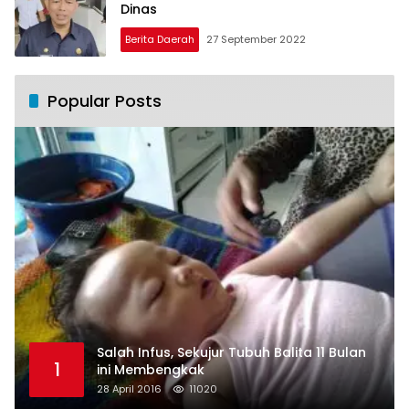
Dinas
Berita Daerah
27 September 2022
Popular Posts
Salah Infus, Sekujur Tubuh Balita 11 Bulan
1
ini Membengkak
28 April 2016
11020